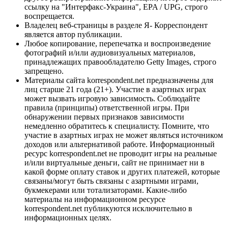
ссылку на "Интерфакс-Украина", EPA / UPG, строго
воспрещается.
Владелец веб-страницы в разделе Я- Корреспондент
является автор публикации.
Любое копирование, перепечатка и воспроизведение
фотографий и/или аудиовизуальных материалов,
принадлежащих правообладателю Getty Images, строго
запрещено.
Материалы сайта korrespondent.net предназначены для
лиц старше 21 года (21+). Участие в азартных играх
может вызвать игровую зависимость. Соблюдайте
правила (принципы) ответственной игры. При
обнаружении первых признаков зависимости
немедленно обратитесь к специалисту. Помните, что
участие в азартных играх не может являться источником
доходов или альтернативой работе. Информационный
ресурс korrespondent.net не проводит игры на реальные
и/или виртуальные деньги, сайт не принимает ни в
какой форме оплату ставок и других платежей, которые
связаны/могут быть связаны с азартными играми,
букмекерами или тотализаторами. Какие-либо
материалы на информационном ресурсе
korrespondent.net публикуются исключительно в
информационных целях.