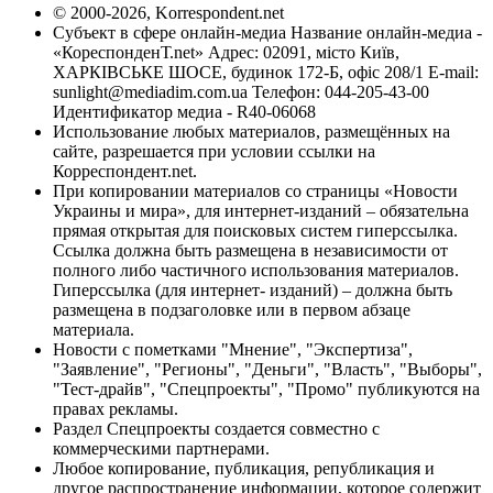
© 2000-2026, Korrespondent.net
Субъект в сфере онлайн-медиа Название онлайн-медиа -
«КореспонденТ.net» Адрес: 02091, місто Київ,
ХАРКІВСЬКЕ ШОСЕ, будинок 172-Б, офіс 208/1 E-mail:
sunlight@mediadim.com.ua
Телефон: 044-205-43-00
Идентификатор медиа - R40-06068
Использование любых материалов, размещённых на
сайте, разрешается при условии ссылки на
Корреспондент.net.
При копировании материалов со страницы «Новости
Украины и мира», для интернет-изданий – обязательна
прямая открытая для поисковых систем гиперссылка.
Ссылка должна быть размещена в независимости от
полного либо частичного использования материалов.
Гиперссылка (для интернет- изданий) – должна быть
размещена в подзаголовке или в первом абзаце
материала.
Новости с пометками "Мнение", "Экспертиза",
"Заявление", "Регионы", "Деньги", "Власть", "Выборы",
"Тест-драйв", "Спецпроекты", "Промо" публикуются на
правах рекламы.
Раздел Спецпроекты создается совместно с
коммерческими партнерами.
Любое копирование, публикация, републикация и
другое распространение информации, которое содержит