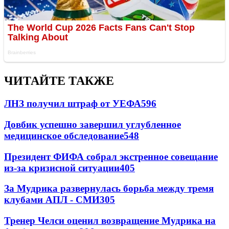
ЧИТАЙТЕ ТАКЖЕ
ЛНЗ получил штраф от УЕФА
596
Довбик успешно завершил углубленное
медицинское обследование
548
Президент ФИФА собрал экстренное совещание
из-за кризисной ситуации
405
За Мудрика развернулась борьба между тремя
клубами АПЛ - СМИ
305
Тренер Челси оценил возвращение Мудрика на