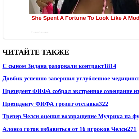
ЧИТАЙТЕ ТАКЖЕ
С сыном Зидана разорвали контракт
1814
Довбик успешно завершил углубленное медицинск
Президент ФИФА собрал экстренное совещание из
Президенту ФИФА грозит отставка
322
Тренер Челси оценил возвращение Мудрика на фу
Алонсо готов избавиться от 16 игроков Челси
271