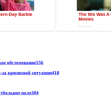
ое обследование
556
-за кризисной ситуации
418
тбольное поле
304