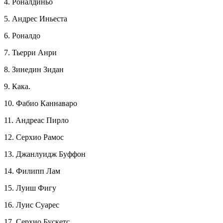
4. Роналдиньо
5. Андрес Иньеста
6. Роналдо
7. Тьерри Анри
8. Зинедин Зидан
9. Кака.
10. Фабио Каннаваро
11. Андреас Пирло
12. Серхио Рамос
13. Джанлуидж Буффон
14. Филипп Лам
15. Луиш Фигу
16. Луис Суарес
17. Серхио Бускетс