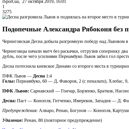
iSport.ua, 27 октября 2019, 16:01
1
3275
Подопечные Александра Рябоконя без п
Черниговская Десна добыла разгромную победу над Львовом в
Черниговцы начали матч без раскачки, отгрузив сопернику два 
дубль, после чего усилиями Пернамбуко Львов забил гол прест
Десна потеснила киевское Динамо со второго места в турнирной
ПФК Львов —
Десна
1:4
Голы:
Пернамбуко, 60 — Д, Фаворов, 2 (с пенальти), Хлебас, 9, 
ПФК Львов:
Сарнавский — Гончар, Борзенко, Братков, Насон
Десна:
Паст — Конопля, Гитченко, Имереков, Западня — Д. Фав
Предупреждения:
Алваро, Ренан, Богунов — Конопля, Картуш
Удаление:
Ренан, 80 (повторное предупреждение)