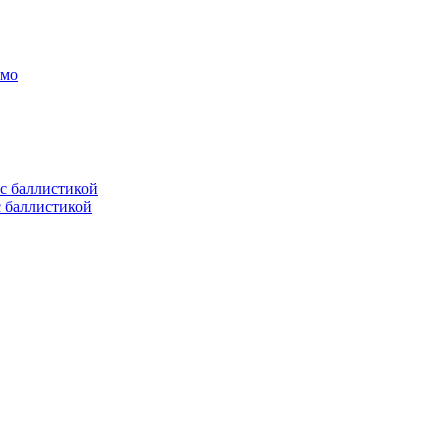
амо
с баллистикой