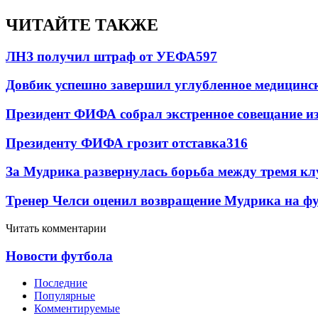
ЧИТАЙТЕ ТАКЖЕ
ЛНЗ получил штраф от УЕФА
597
Довбик успешно завершил углубленное медицинск
Президент ФИФА собрал экстренное совещание из
Президенту ФИФА грозит отставка
316
За Мудрика развернулась борьба между тремя 
Тренер Челси оценил возвращение Мудрика на фу
Читать комментарии
Новости футбола
Последние
Популярные
Комментируемые