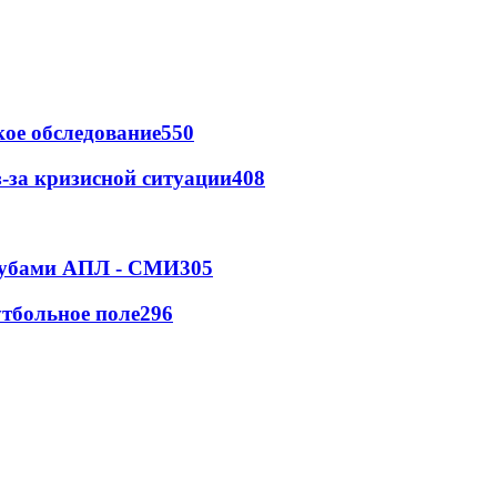
ое обследование
550
-за кризисной ситуации
408
клубами АПЛ - СМИ
305
тбольное поле
296