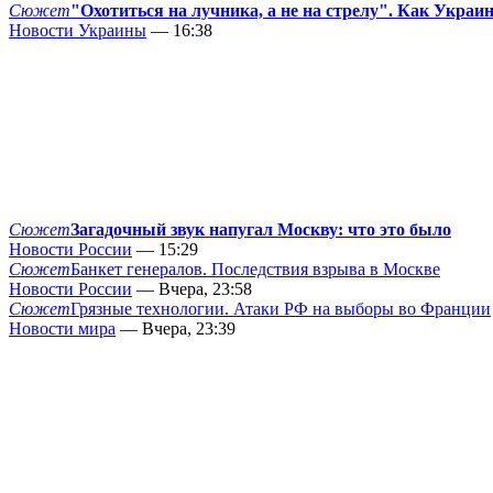
Сюжет
"Охотиться на лучника, а не на стрелу". Как Украи
Новости Украины
— 16:38
Сюжет
Загадочный звук напугал Москву: что это было
Новости России
— 15:29
Сюжет
Банкет генералов. Последствия взрыва в Москве
Новости России
— Вчера, 23:58
Сюжет
Грязные технологии. Атаки РФ на выборы во Франции
Новости мира
— Вчера, 23:39