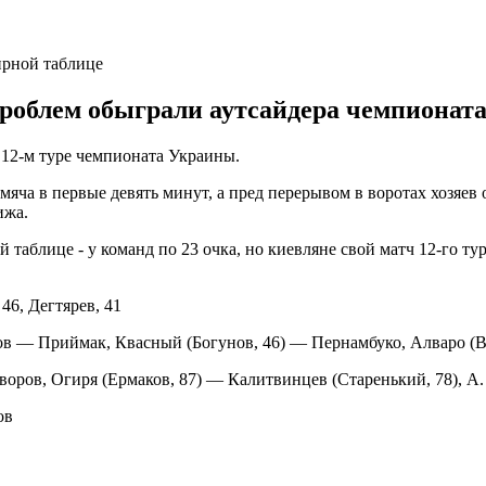
роблем обыграли аутсайдера чемпионата
 12-м туре чемпионата Украины.
мяча в первые девять минут, а пред перерывом в воротах хозяев 
ижа.
 таблице - у команд по 23 очка, но киевляне свой матч 12-го т
46, Дегтярев, 41
ов — Приймак, Квасный (Богунов, 46) — Пернамбуко, Алваро (Ве
оров, Огиря (Ермаков, 87) — Калитвинцев (Старенький, 78), А.
ов