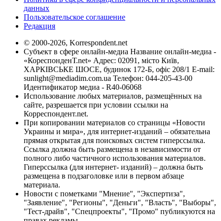
данных
Пользовательское соглашение
Редакция
© 2000-2026, Korrespondent.net
Субъект в сфере онлайн-медиа Название онлайн-медиа -
«КореспонденТ.net» Адрес: 02091, місто Київ,
ХАРКІВСЬКЕ ШОСЕ, будинок 172-Б, офіс 208/1 E-mail:
sunlight@mediadim.com.ua
Телефон: 044-205-43-00
Идентификатор медиа - R40-06068
Использование любых материалов, размещённых на
сайте, разрешается при условии ссылки на
Корреспондент.net.
При копировании материалов со страницы «Новости
Украины и мира», для интернет-изданий – обязательна
прямая открытая для поисковых систем гиперссылка.
Ссылка должна быть размещена в независимости от
полного либо частичного использования материалов.
Гиперссылка (для интернет- изданий) – должна быть
размещена в подзаголовке или в первом абзаце
материала.
Новости с пометками "Мнение", "Экспертиза",
"Заявление", "Регионы", "Деньги", "Власть", "Выборы",
"Тест-драйв", "Спецпроекты", "Промо" публикуются на
правах рекламы.