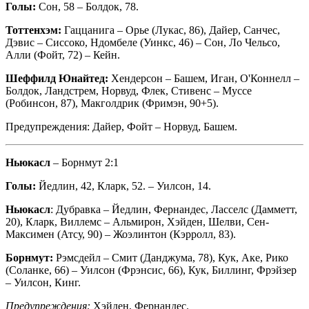
Голы:
Сон, 58 – Болдок, 78.
Тоттенхэм:
Гаццанига – Орье (Лукас, 86), Дайер, Санчес,
Дэвис – Сиссоко, Ндомбеле (Уинкс, 46) – Сон, Ло Чельсо,
Алли (Фойт, 72) – Кейн.
Шеффилд Юнайтед:
Хендерсон – Башем, Иган, О'Коннелл –
Болдок, Ландстрем, Норвуд, Флек, Стивенс – Муссе
(Робинсон, 87), Макголдрик (Фримэн, 90+5).
Предупреждения: Дайер, Фойт – Норвуд, Башем.
Ньюкасл
– Борнмут 2:1
Голы:
Йедлин, 42, Кларк, 52. – Уилсон, 14.
Ньюкасл
: Дубравка – Йедлин, Фернандес, Ласселс (Дамметт,
20), Кларк, Виллемс – Альмирон, Хэйден, Шелви, Сен-
Максимен (Атсу, 90) – Жоэлинтон (Кэрролл, 83).
Борнмут:
Рэмсдейл – Смит (Данджума, 78), Кук, Аке, Рико
(Соланке, 66) – Уилсон (Фрэнсис, 66), Кук, Биллинг, Фрэйзер
– Уилсон, Кинг.
Предупреждения:
Хэйден, Фернандес.