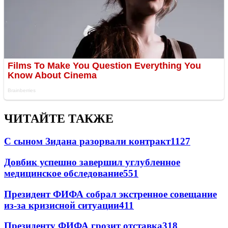
ЧИТАЙТЕ ТАКЖЕ
С сыном Зидана разорвали контракт
1127
Довбик успешно завершил углубленное
медицинское обследование
551
Президент ФИФА собрал экстренное совещание
из-за кризисной ситуации
411
Президенту ФИФА грозит отставка
318