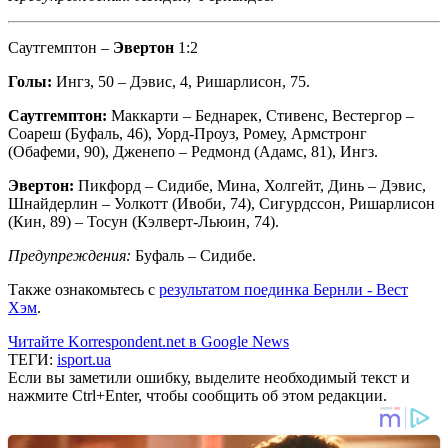
Саутгемптон –
Эвертон
1:2
Голы:
Ингз, 50 – Дэвис, 4, Ришарлисон, 75.
Саутгемптон:
Маккарти – Беднарек, Стивенс, Вестергор –
Соареш (Буфаль, 46), Уорд-Проуз, Ромеу, Армстронг
(Обафеми, 90), Дженепо – Редмонд (Адамс, 81), Ингз.
Эвертон:
Пикфорд – Сидибе, Мина, Холгейт, Динь – Дэвис,
Шнайдерлин – Уолкотт (Ивоби, 74), Сигурдссон, Ришарлисон
(Кин, 89) – Тосун (Кэлверт-Льюин, 74).
Предупреждения:
Буфаль – Сидибе.
Также ознакомьтесь с
результатом поединка Бернли - Вест
Хэм
.
Читайте Korrespondent.net в Google News
ТЕГИ:
isport.ua
Если вы заметили ошибку, выделите необходимый текст и
нажмите Ctrl+Enter, чтобы сообщить об этом редакции.