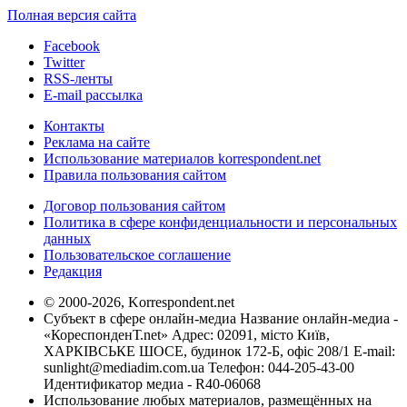
Полная версия сайта
Facebook
Twitter
RSS-ленты
E-mail рассылка
Контакты
Реклама на сайте
Использование материалов korrespondent.net
Правила пользования сайтом
Договор пользования сайтом
Политика в сфере конфиденциальности и персональных
данных
Пользовательское соглашение
Редакция
© 2000-2026, Korrespondent.net
Субъект в сфере онлайн-медиа Название онлайн-медиа -
«КореспонденТ.net» Адрес: 02091, місто Київ,
ХАРКІВСЬКЕ ШОСЕ, будинок 172-Б, офіс 208/1 E-mail:
sunlight@mediadim.com.ua
Телефон: 044-205-43-00
Идентификатор медиа - R40-06068
Использование любых материалов, размещённых на