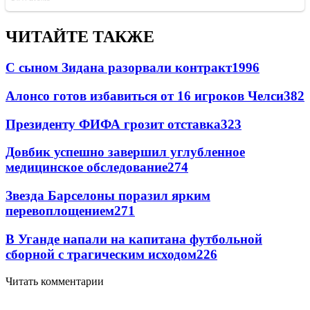
ЧИТАЙТЕ ТАКЖЕ
С сыном Зидана разорвали контракт
1996
Алонсо готов избавиться от 16 игроков Челси
382
Президенту ФИФА грозит отставка
323
Довбик успешно завершил углубленное
медицинское обследование
274
Звезда Барселоны поразил ярким
перевоплощением
271
В Уганде напали на капитана футбольной
сборной с трагическим исходом
226
Читать комментарии