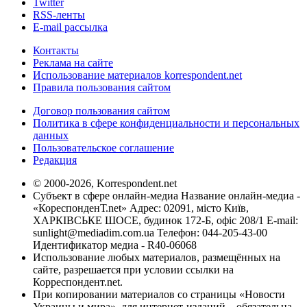
Twitter
RSS-ленты
E-mail рассылка
Контакты
Реклама на сайте
Использование материалов korrespondent.net
Правила пользования сайтом
Договор пользования сайтом
Политика в сфере конфиденциальности и персональных
данных
Пользовательское соглашение
Редакция
© 2000-2026, Korrespondent.net
Субъект в сфере онлайн-медиа Название онлайн-медиа -
«КореспонденТ.net» Адрес: 02091, місто Київ,
ХАРКІВСЬКЕ ШОСЕ, будинок 172-Б, офіс 208/1 E-mail:
sunlight@mediadim.com.ua
Телефон: 044-205-43-00
Идентификатор медиа - R40-06068
Использование любых материалов, размещённых на
сайте, разрешается при условии ссылки на
Корреспондент.net.
При копировании материалов со страницы «Новости
Украины и мира», для интернет-изданий – обязательна