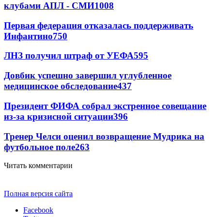
клубами АПЛ - СМИ
1008
Первая федерация отказалась поддерживать
Инфантино
750
ЛНЗ получил штраф от УЕФА
595
Довбик успешно завершил углубленное
медицинское обследование
437
Президент ФИФА собрал экстренное совещание
из-за кризисной ситуации
396
Тренер Челси оценил возвращение Мудрика на
футбольное поле
263
Читать комментарии
Полная версия сайта
Facebook