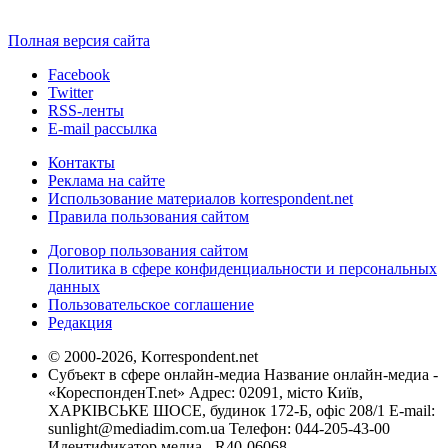
Полная версия сайта
Facebook
Twitter
RSS-ленты
E-mail рассылка
Контакты
Реклама на сайте
Использование материалов korrespondent.net
Правила пользования сайтом
Договор пользования сайтом
Политика в сфере конфиденциальности и персональных
данных
Пользовательское соглашение
Редакция
© 2000-2026, Korrespondent.net
Субъект в сфере онлайн-медиа Название онлайн-медиа -
«КореспонденТ.net» Адрес: 02091, місто Київ,
ХАРКІВСЬКЕ ШОСЕ, будинок 172-Б, офіс 208/1 E-mail:
sunlight@mediadim.com.ua
Телефон: 044-205-43-00
Идентификатор медиа - R40-06068