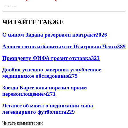
ЧИТАЙТЕ ТАКЖЕ
С сыном Зидана разорвали контракт
2026
Алонсо готов избавиться от 16 игроков Челси
389
Президенту ФИФА грозит отставка
323
Довбик успешно завершил углубленное
медицинское обследование
275
Звезда Барселоны поразил ярким
перевоплощением
271
Леганес объявил о подписании сына
легендарного футболиста
229
Читать комментарии