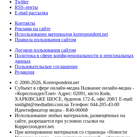
Twitter
RSS-ленты
E-mail рассылка
Контакты
Реклама на сайте
Использование материалов korrespondent.net
Правила пользования сайтом
Договор пользования сайтом
Политика в сфере конфиденциальности и персональных
данных
Пользовательское соглашение
Редакция
© 2000-2026, Korrespondent.net
Субъект в сфере онлайн-медиа Название онлайн-медиа -
«КореспонденТ.net» Адрес: 02091, місто Київ,
ХАРКІВСЬКЕ ШОСЕ, будинок 172-Б, офіс 208/1 E-mail:
sunlight@mediadim.com.ua
Телефон: 044-205-43-00
Идентификатор медиа - R40-06068
Использование любых материалов, размещённых на
сайте, разрешается при условии ссылки на
Корреспондент.net.
При копировании материалов со страницы «Новости