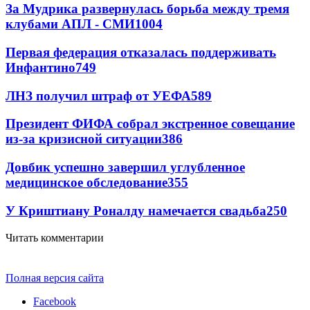
За Мудрика развернулась борьба между тремя
клубами АПЛ - СМИ
1004
Первая федерация отказалась поддерживать
Инфантино
749
ЛНЗ получил штраф от УЕФА
589
Президент ФИФА собрал экстренное совещание
из-за кризисной ситуации
386
Довбик успешно завершил углубленное
медицинское обследование
355
У Криштиану Роналду намечается свадьба
250
Читать комментарии
Полная версия сайта
Facebook