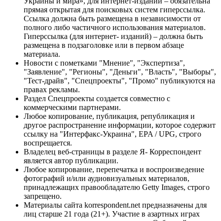
Украины и мира», для интернет-изданий – обязательна
прямая открытая для поисковых систем гиперссылка.
Ссылка должна быть размещена в независимости от
полного либо частичного использования материалов.
Гиперссылка (для интернет- изданий) – должна быть
размещена в подзаголовке или в первом абзаце
материала.
Новости с пометками "Мнение", "Экспертиза",
"Заявление", "Регионы", "Деньги", "Власть", "Выборы",
"Тест-драйв", "Спецпроекты", "Промо" публикуются на
правах рекламы.
Раздел Спецпроекты создается совместно с
коммерческими партнерами.
Любое копирование, публикация, републикация и
другое распространение информации, которое содержит
ссылку на "Интерфакс-Украина", EPA / UPG, строго
воспрещается.
Владелец веб-страницы в разделе Я- Корреспондент
является автор публикации.
Любое копирование, перепечатка и воспроизведение
фотографий и/или аудиовизуальных материалов,
принадлежащих правообладателю Getty Images, строго
запрещено.
Материалы сайта korrespondent.net предназначены для
лиц старше 21 года (21+). Участие в азартных играх