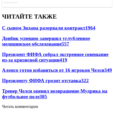
ЧИТАЙТЕ ТАКЖЕ
С сыном Зидана разорвали контракт
1964
Довбик успешно завершил углубленное
медицинское обследование
557
Президент ФИФА собрал экстренное совещание
из-за кризисной ситуации
419
Алонсо готов избавиться от 16 игроков Челси
349
Президенту ФИФА грозит отставка
322
Тренер Челси оценил возвращение Мудрика на
футбольное поле
305
Читать комментарии