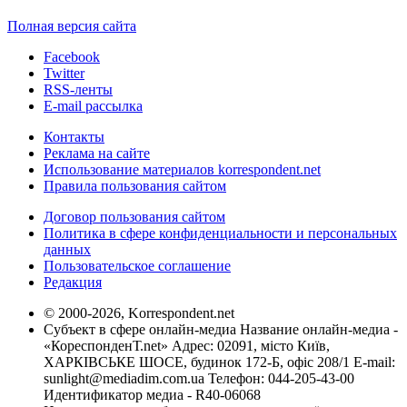
Полная версия сайта
Facebook
Twitter
RSS-ленты
E-mail рассылка
Контакты
Реклама на сайте
Использование материалов korrespondent.net
Правила пользования сайтом
Договор пользования сайтом
Политика в сфере конфиденциальности и персональных
данных
Пользовательское соглашение
Редакция
© 2000-2026, Korrespondent.net
Субъект в сфере онлайн-медиа Название онлайн-медиа -
«КореспонденТ.net» Адрес: 02091, місто Київ,
ХАРКІВСЬКЕ ШОСЕ, будинок 172-Б, офіс 208/1 E-mail:
sunlight@mediadim.com.ua
Телефон: 044-205-43-00
Идентификатор медиа - R40-06068