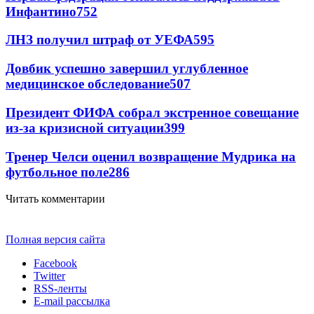
Инфантино
752
ЛНЗ получил штраф от УЕФА
595
Довбик успешно завершил углубленное
медицинское обследование
507
Президент ФИФА собрал экстренное совещание
из-за кризисной ситуации
399
Тренер Челси оценил возвращение Мудрика на
футбольное поле
286
Читать комментарии
Полная версия сайта
Facebook
Twitter
RSS-ленты
E-mail рассылка