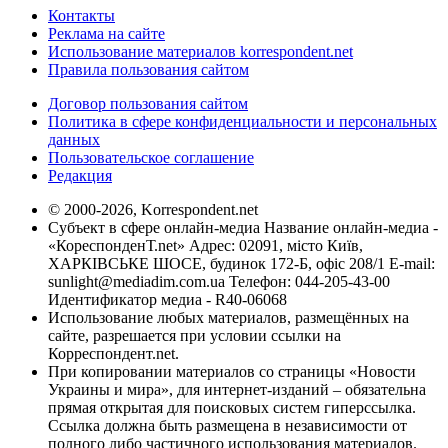
Контакты
Реклама на сайте
Использование материалов korrespondent.net
Правила пользования сайтом
Договор пользования сайтом
Политика в сфере конфиденциальности и персональных
данных
Пользовательское соглашение
Редакция
© 2000-2026, Korrespondent.net
Субъект в сфере онлайн-медиа Название онлайн-медиа -
«КореспонденТ.net» Адрес: 02091, місто Київ,
ХАРКІВСЬКЕ ШОСЕ, будинок 172-Б, офіс 208/1 E-mail:
sunlight@mediadim.com.ua
Телефон: 044-205-43-00
Идентификатор медиа - R40-06068
Использование любых материалов, размещённых на
сайте, разрешается при условии ссылки на
Корреспондент.net.
При копировании материалов со страницы «Новости
Украины и мира», для интернет-изданий – обязательна
прямая открытая для поисковых систем гиперссылка.
Ссылка должна быть размещена в независимости от
полного либо частичного использования материалов.