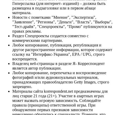
Гиперссылка (для интернет- изданий) – должна быть
размещена в подзаголовке или в первом абзаце
материала.
Новости с пометками "Мнение", "Экспертиза",
"Заявление", "Регионы", "Деньги", "Власть", "Выборы",
"Тест-драйв", "Спецпроекты", "Промо" публикуются на
правах рекламы.
Раздел Спецпроекты создается совместно с
коммерческими партнерами.
Любое копирование, публикация, републикация и
другое распространение информации, которое содержит
ссылку на "Интерфакс-Украина", EPA / UPG, строго
воспрещается.
Владелец веб-страницы в разделе Я- Корреспондент
является автор публикации.
Любое копирование, перепечатка и воспроизведение
фотографий и/или аудиовизуальных материалов,
принадлежащих правообладателю Getty Images, строго
запрещено.
Материалы сайта korrespondent.net предназначены для
лиц старше 21 года (21+). Участие в азартных играх
может вызвать игровую зависимость. Соблюдайте
правила (принципы) ответственной игры. При
обнаружении первых признаков зависимости
немедленно обратитесь к специалисту. Помните, что