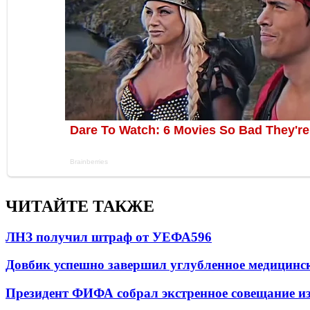
ЧИТАЙТЕ ТАКЖЕ
ЛНЗ получил штраф от УЕФА
596
Довбик успешно завершил углубленное медицинск
Президент ФИФА собрал экстренное совещание из