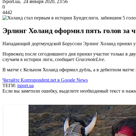
iSport.ua, 24 января 2020, 23:56
0
4442
Эрлинг Холанд оформил пять голов за ч
Нападающий дортмундской Боруссии Эрлинг Холанд принял учас
Норвежец после сегодняшнего дня принял участие только в двух
случаем в истории лиги, сообщает
GracenoteLive
.
В матче с Кельном Холанд оформил дубль, а в дебютном матче
Читайте Korrespondent.net в Google News
ТЕГИ:
isport.ua
Если вы заметили ошибку, выделите необходимый текст и нажми