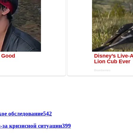
ое обследование
542
-за кризисной ситуации
399