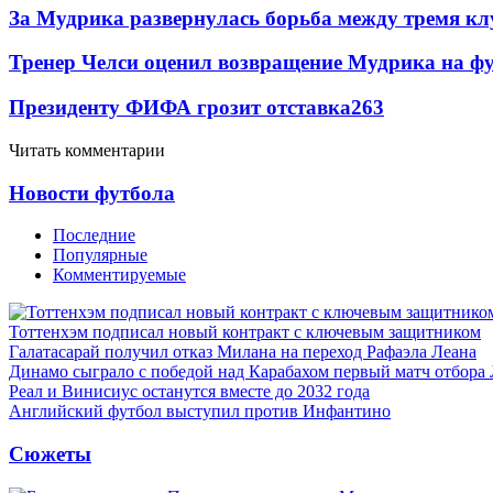
За Мудрика развернулась борьба между тремя 
Тренер Челси оценил возвращение Мудрика на фу
Президенту ФИФА грозит отставка
263
Читать комментарии
Новости футбола
Последние
Популярные
Комментируемые
Тоттенхэм подписал новый контракт с ключевым защитником
Галатасарай получил отказ Милана на переход Рафаэла Леана
Динамо сыграло с победой над Карабахом первый матч отбора
Реал и Винисиус останутся вместе до 2032 года
Английский футбол выступил против Инфантино
Сюжеты