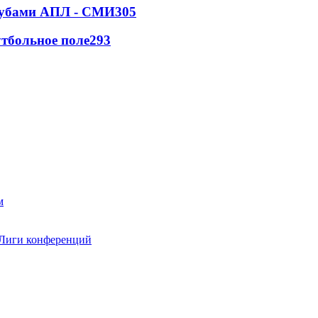
клубами АПЛ - СМИ
305
тбольное поле
293
 Лиги конференций