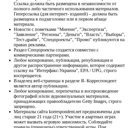
Ссылка должна быть размещена в независимости от
полного либо частичного использования материалов.
Гиперссылка (для интернет- изданий) – должна быть
размещена в подзаголовке или в первом абзаце
материала.
Новости с пометками "Мнение", "Экспертиза",
"Заявление", "Регионы", "Деньги", "Власть", "Выборы",
"Тест-драйв", "Спецпроекты", "Промо" публикуются на
правах рекламы.
Раздел Спецпроекты создается совместно с
коммерческими партнерами.
Любое копирование, публикация, републикация и
другое распространение информации, которое содержит
ссылку на "Интерфакс-Украина", EPA / UPG, строго
воспрещается.
Владелец веб-страницы в разделе Я- Корреспондент
является автор публикации.
Любое копирование, перепечатка и воспроизведение
фотографий и/или аудиовизуальных материалов,
принадлежащих правообладателю Getty Images, строго
запрещено.
Материалы сайта korrespondent.net предназначены для
лиц старше 21 года (21+). Участие в азартных играх
может вызвать игровую зависимость. Соблюдайте
правила (принципы) ответственной игры. При