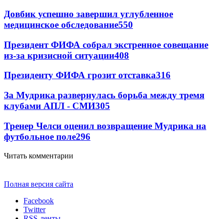
Довбик успешно завершил углубленное
медицинское обследование
550
Президент ФИФА собрал экстренное совещание
из-за кризисной ситуации
408
Президенту ФИФА грозит отставка
316
За Мудрика развернулась борьба между тремя
клубами АПЛ - СМИ
305
Тренер Челси оценил возвращение Мудрика на
футбольное поле
296
Читать комментарии
Полная версия сайта
Facebook
Twitter
RSS-ленты