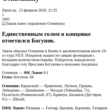
iSport.ua, 23 февраля 2020, 21:35
1
1603
Единственным голом в концовке
отметился Богунов.
Львов обыграл Олимпик в Киеве в заключительном матче 19-
го тура УПЛ. Поединок вышел не самым зрелищным с
большим количеством борьбы. Побдитель определился
благодаря голу Ярослава Богунова в концовке поединка.
Олимпик —
ФК Львов
0:1
Голы:
Богунов, 84
Олимпик:
Крынский — Кравченко, Литвин, Гришко,
Лебеденко — Цымбалюк — Чогадзе (Тейшейра, 71),
Политыло (Романовский, 87), Кравчук, Балашов (Дегтярев,
61) — Шахаб.
ПФК Львов:
Пеньков — Гончар, Братков, Борзенко, Татарков