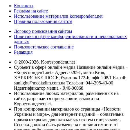
Контакты
Реклама на сайте
Использование материалов korrespondent.net
Правила пользования сайтом
Договор пользования сайтом
Политика в сфере конфиденциальности и персональных
данных
Пользовательское соглашение
Редакция
© 2000-2026, Korrespondent.net
Субъект в сфере онлайн-медиа Название онлайн-медиа -
«КореспонденТ.net» Адрес: 02091, місто Київ,
ХАРКІВСЬКЕ ШОСЕ, будинок 172-Б, офіс 208/1 E-mail:
sunlight@mediadim.com.ua
Телефон: 044-205-43-00
Идентификатор медиа - R40-06068
Использование любых материалов, размещённых на
сайте, разрешается при условии ссылки на
Корреспондент.net.
При копировании материалов со страницы «Новости
Украины и мира», для интернет-изданий – обязательна
прямая открытая для поисковых систем гиперссылка.
Ссылка должна быть размещена в независимости от
полного либо частичного использования материалов.