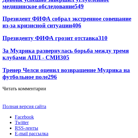
медицинское обследование
549
Президент ФИФА собрал экстренное совещание
из-за кризисной ситуации
406
Президенту ФИФА грозит отставка
310
За Мудрика развернулась борьба между тремя
клубами АПЛ - СМИ
305
Тренер Челси оценил возвращение Мудрика на
футбольное поле
296
Читать комментарии
Полная версия сайта
Facebook
Twitter
RSS-ленты
E-mail рассылка