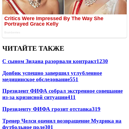
ЧИТАЙТЕ ТАКЖЕ
С сыном Зидана разорвали контракт
1230
Довбик успешно завершил углубленное
медицинское обследование
551
Президент ФИФА собрал экстренное совещание
из-за кризисной ситуации
411
Президенту ФИФА грозит отставка
319
Тренер Челси оценил возвращение Мудрика на
футбольное поле
301