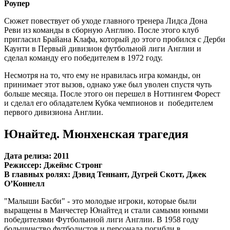
Роупер
Сюжет повествует об уходе главного тренера Лидса Дона
Реви из команды в сборную Англию. После этого клуб
пригласил Брайана Клафа, который до этого пробился с Дерби
Каунти в Первый дивизион футбольной лиги Англии и
сделал команду его победителем в 1972 году.
Несмотря на то, что ему не нравилась игра команды, он
принимает этот вызов, однако уже был уволен спустя чуть
больше месяца. После этого он перешел в Ноттингем Форест
и сделал его обладателем Кубка чемпионов и победителем
первого дивизиона Англии.
Юнайтед. Мюнхенская трагедия
Дата релиза: 2011
Режиссер: Джеймс Стронг
В главных ролях: Дэвид Теннант, Дугрей Скотт, Джек
О’Коннелл
"Малыши Басби" - это молодые игроки, которые были
выращены в Манчестер Юнайтед и стали самыми юными
победителями Футбольнной лиги Англии. В 1958 году
большинство футболистов и персонала погибли в