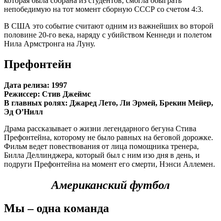
которая была собрана из студентов, смогла обыграть
непобедимую на тот момент сборную СССР со счетом 4:3.
В США это событие считают одним из важнейших во второй
половине 20-го века, наряду с убийством Кеннеди и полетом
Нила Армстронга на Луну.
Префонтейн
Дата релиза: 1997
Режиссер: Стив Джеймс
В главных ролях: Джаред Лето, Ли Эрмей, Брекин Мейер,
Эд О’Нилл
Драма рассказывает о жизни легендарного бегуна Стива
Префонтейна, которому не было равных на беговой дорожке.
Фильм ведет повествования от лица помощника тренера,
Билла Деллинджера, который был с ним изо дня в день, и
подруги Префонтейна на момент его смерти, Нэнси Аллемен.
Американский футбол
Мы – одна команда