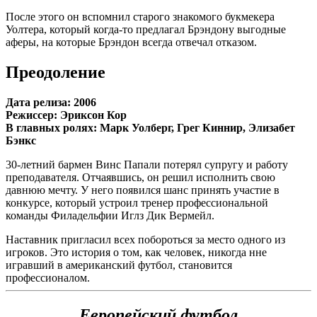
После этого он вспомнил старого знакомого букмекера
Уолтера, который когда-то предлагал Брэндону выгодные
аферы, на которые Брэндон всегда отвечал отказом.
Преодоление
Дата релиза: 2006
Режиссер: Эриксон Кор
В главных ролях: Марк Уолберг, Грег Киннир, Элизабет
Бэнкс
30-летний бармен Винс Папали потерял супругу и работу
преподавателя. Отчаявшись, он решил исполнить свою
давнюю мечту. У него появился шанс принять участие в
конкурсе, который устроил тренер профессиональной
команды Филадельфии Иглз Дик Вермейл.
Наставник пригласил всех побороться за место одного из
игроков. Это история о том, как человек, никогда нне
игравший в американский футбол, становится
профессионалом.
Европейский футбол