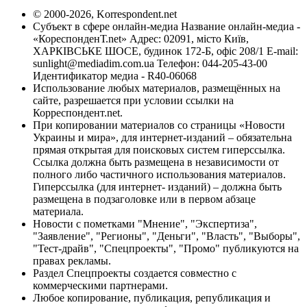
© 2000-2026, Korrespondent.net
Субъект в сфере онлайн-медиа Название онлайн-медиа -
«КореспонденТ.net» Адрес: 02091, місто Київ,
ХАРКІВСЬКЕ ШОСЕ, будинок 172-Б, офіс 208/1 E-mail:
sunlight@mediadim.com.ua
Телефон: 044-205-43-00
Идентификатор медиа - R40-06068
Использование любых материалов, размещённых на
сайте, разрешается при условии ссылки на
Корреспондент.net.
При копировании материалов со страницы «Новости
Украины и мира», для интернет-изданий – обязательна
прямая открытая для поисковых систем гиперссылка.
Ссылка должна быть размещена в независимости от
полного либо частичного использования материалов.
Гиперссылка (для интернет- изданий) – должна быть
размещена в подзаголовке или в первом абзаце
материала.
Новости с пометками "Мнение", "Экспертиза",
"Заявление", "Регионы", "Деньги", "Власть", "Выборы",
"Тест-драйв", "Спецпроекты", "Промо" публикуются на
правах рекламы.
Раздел Спецпроекты создается совместно с
коммерческими партнерами.
Любое копирование, публикация, републикация и