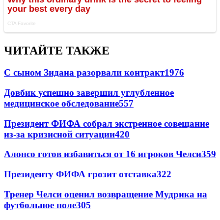
ЧИТАЙТЕ ТАКЖЕ
С сыном Зидана разорвали контракт
1976
Довбик успешно завершил углубленное
медицинское обследование
557
Президент ФИФА собрал экстренное совещание
из-за кризисной ситуации
420
Алонсо готов избавиться от 16 игроков Челси
359
Президенту ФИФА грозит отставка
322
Тренер Челси оценил возвращение Мудрика на
футбольное поле
305