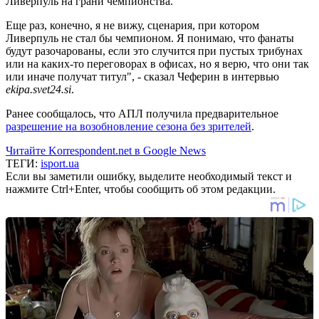
Ливерпуль на грани чемпионства.
Еще раз, конечно, я не вижу, сценария, при котором
Ливерпуль не стал бы чемпионом. Я понимаю, что фанаты
будут разочарованы, если это случится при пустых трибунах
или на каких-то переговорах в офисах, но я верю, что они так
или иначе получат титул", - сказал Чеферин в интервью
ekipa.svet24.si
.
Ранее сообщалось, что АПЛ получила предварительное
разрешение на возобновление сезона без зрителей
.
Читайте Korrespondent.net в Google News
ТЕГИ:
isport.ua
Если вы заметили ошибку, выделите необходимый текст и
нажмите Ctrl+Enter, чтобы сообщить об этом редакции.