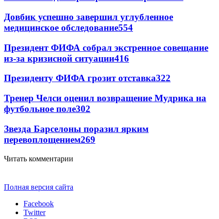
Довбик успешно завершил углубленное
медицинское обследование
554
Президент ФИФА собрал экстренное совещание
из-за кризисной ситуации
416
Президенту ФИФА грозит отставка
322
Тренер Челси оценил возвращение Мудрика на
футбольное поле
302
Звезда Барселоны поразил ярким
перевоплощением
269
Читать комментарии
Полная версия сайта
Facebook
Twitter