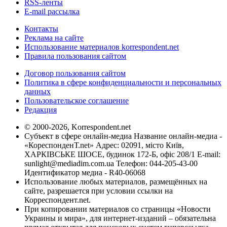
RSS-ленты
E-mail рассылка
Контакты
Реклама на сайте
Использование материалов korrespondent.net
Правила пользования сайтом
Договор пользования сайтом
Политика в сфере конфиденциальности и персональных
данных
Пользовательское соглашение
Редакция
© 2000-2026, Korrespondent.net
Субъект в сфере онлайн-медиа Название онлайн-медиа -
«КореспонденТ.net» Адрес: 02091, місто Київ,
ХАРКІВСЬКЕ ШОСЕ, будинок 172-Б, офіс 208/1 E-mail:
sunlight@mediadim.com.ua
Телефон: 044-205-43-00
Идентификатор медиа - R40-06068
Использование любых материалов, размещённых на
сайте, разрешается при условии ссылки на
Корреспондент.net.
При копировании материалов со страницы «Новости
Украины и мира», для интернет-изданий – обязательна