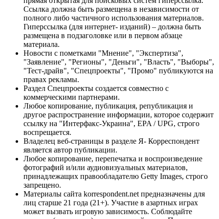
прямая открытая для поисковых систем гиперссылка.
Ссылка должна быть размещена в независимости от
полного либо частичного использования материалов.
Гиперссылка (для интернет- изданий) – должна быть
размещена в подзаголовке или в первом абзаце
материала.
Новости с пометками "Мнение", "Экспертиза",
"Заявление", "Регионы", "Деньги", "Власть", "Выборы",
"Тест-драйв", "Спецпроекты", "Промо" публикуются на
правах рекламы.
Раздел Спецпроекты создается совместно с
коммерческими партнерами.
Любое копирование, публикация, републикация и
другое распространение информации, которое содержит
ссылку на "Интерфакс-Украина", EPA / UPG, строго
воспрещается.
Владелец веб-страницы в разделе Я- Корреспондент
является автор публикации.
Любое копирование, перепечатка и воспроизведение
фотографий и/или аудиовизуальных материалов,
принадлежащих правообладателю Getty Images, строго
запрещено.
Материалы сайта korrespondent.net предназначены для
лиц старше 21 года (21+). Участие в азартных играх
может вызвать игровую зависимость. Соблюдайте