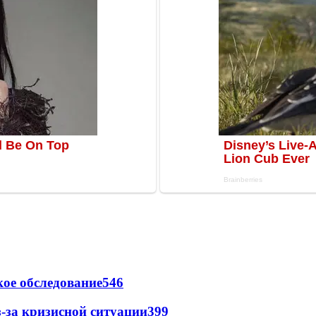
ое обследование
546
-за кризисной ситуации
399