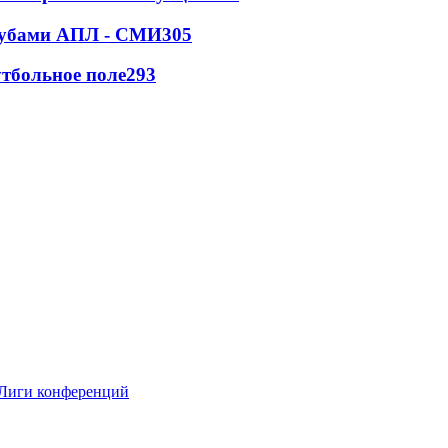
клубами АПЛ - СМИ
305
тбольное поле
293
 Лиги конференций