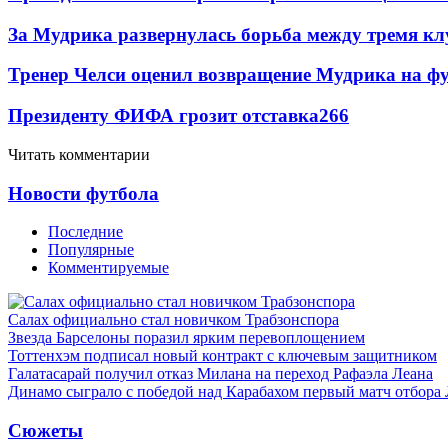
За Мудрика развернулась борьба между тремя 
Тренер Челси оценил возвращение Мудрика на фу
Президенту ФИФА грозит отставка
266
Читать комментарии
Новости футбола
Последние
Популярные
Комментируемые
Салах официально стал новичком Трабзонспора
Звезда Барселоны поразил ярким перевоплощением
Тоттенхэм подписал новый контракт с ключевым защитником
Галатасарай получил отказ Милана на переход Рафаэла Леана
Динамо сыграло с победой над Карабахом первый матч отбора
Сюжеты