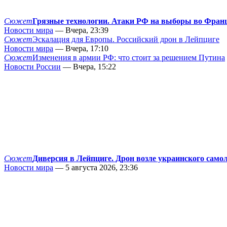
Сюжет
Грязные технологии. Атаки РФ на выборы во Фран
Новости мира
— Вчера, 23:39
Сюжет
Эскалация для Европы. Российский дрон в Лейпциге
Новости мира
— Вчера, 17:10
Сюжет
Изменения в армии РФ: что стоит за решением Путина
Новости России
— Вчера, 15:22
Сюжет
Диверсия в Лейпциге. Дрон возле украинского само
Новости мира
— 5 августа 2026, 23:36