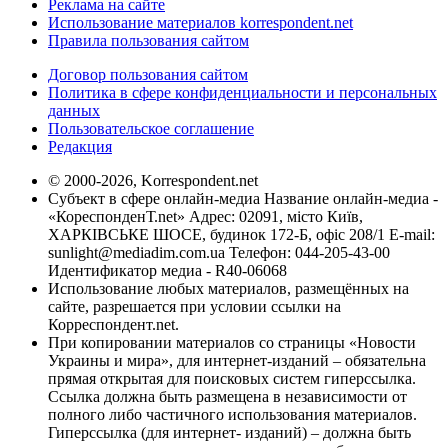
Реклама на сайте
Использование материалов korrespondent.net
Правила пользования сайтом
Договор пользования сайтом
Политика в сфере конфиденциальности и персональных
данных
Пользовательское соглашение
Редакция
© 2000-2026, Korrespondent.net
Субъект в сфере онлайн-медиа Название онлайн-медиа -
«КореспонденТ.net» Адрес: 02091, місто Київ,
ХАРКІВСЬКЕ ШОСЕ, будинок 172-Б, офіс 208/1 E-mail:
sunlight@mediadim.com.ua
Телефон: 044-205-43-00
Идентификатор медиа - R40-06068
Использование любых материалов, размещённых на
сайте, разрешается при условии ссылки на
Корреспондент.net.
При копировании материалов со страницы «Новости
Украины и мира», для интернет-изданий – обязательна
прямая открытая для поисковых систем гиперссылка.
Ссылка должна быть размещена в независимости от
полного либо частичного использования материалов.
Гиперссылка (для интернет- изданий) – должна быть