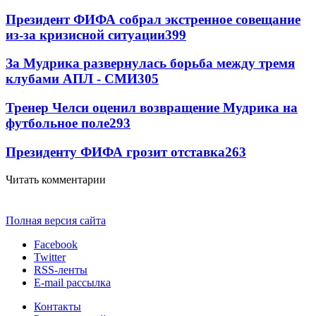
Президент ФИФА собрал экстренное совещание
из-за кризисной ситуации
399
За Мудрика развернулась борьба между тремя
клубами АПЛ - СМИ
305
Тренер Челси оценил возвращение Мудрика на
футбольное поле
293
Президенту ФИФА грозит отставка
263
Читать комментарии
Полная версия сайта
Facebook
Twitter
RSS-ленты
E-mail рассылка
Контакты