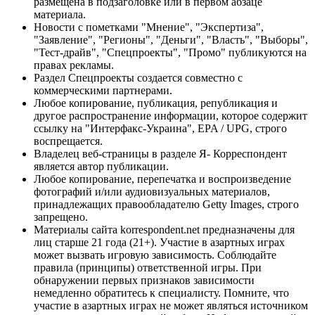
размещена в подзаголовке или в первом абзаце
материала.
Новости с пометками "Мнение", "Экспертиза",
"Заявление", "Регионы", "Деньги", "Власть", "Выборы",
"Тест-драйв", "Спецпроекты", "Промо" публикуются на
правах рекламы.
Раздел Спецпроекты создается совместно с
коммерческими партнерами.
Любое копирование, публикация, републикация и
другое распространение информации, которое содержит
ссылку на "Интерфакс-Украина", EPA / UPG, строго
воспрещается.
Владелец веб-страницы в разделе Я- Корреспондент
является автор публикации.
Любое копирование, перепечатка и воспроизведение
фотографий и/или аудиовизуальных материалов,
принадлежащих правообладателю Getty Images, строго
запрещено.
Материалы сайта korrespondent.net предназначены для
лиц старше 21 года (21+). Участие в азартных играх
может вызвать игровую зависимость. Соблюдайте
правила (принципы) ответственной игры. При
обнаружении первых признаков зависимости
немедленно обратитесь к специалисту. Помните, что
участие в азартных играх не может являться источником