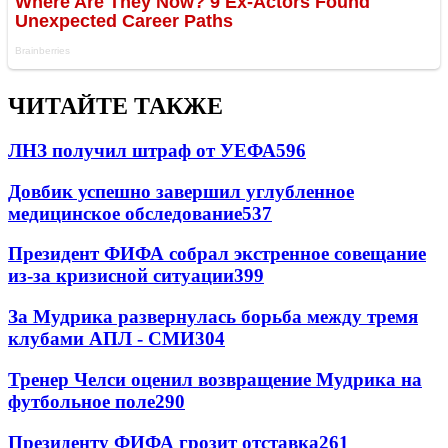
ЧИТАЙТЕ ТАКЖЕ
ЛНЗ получил штраф от УЕФА
596
Довбик успешно завершил углубленное
медицинское обследование
537
Президент ФИФА собрал экстренное совещание
из-за кризисной ситуации
399
За Мудрика развернулась борьба между тремя
клубами АПЛ - СМИ
304
Тренер Челси оценил возвращение Мудрика на
футбольное поле
290
Президенту ФИФА грозит отставка
261