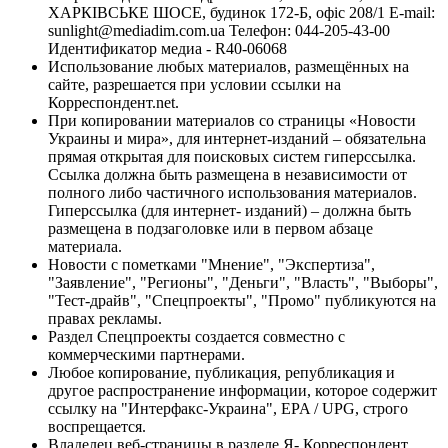
ХАРКІВСЬКЕ ШОСЕ, будинок 172-Б, офіс 208/1 E-mail:
sunlight@mediadim.com.ua
Телефон: 044-205-43-00
Идентификатор медиа - R40-06068
Использование любых материалов, размещённых на
сайте, разрешается при условии ссылки на
Корреспондент.net.
При копировании материалов со страницы «Новости
Украины и мира», для интернет-изданий – обязательна
прямая открытая для поисковых систем гиперссылка.
Ссылка должна быть размещена в независимости от
полного либо частичного использования материалов.
Гиперссылка (для интернет- изданий) – должна быть
размещена в подзаголовке или в первом абзаце
материала.
Новости с пометками "Мнение", "Экспертиза",
"Заявление", "Регионы", "Деньги", "Власть", "Выборы",
"Тест-драйв", "Спецпроекты", "Промо" публикуются на
правах рекламы.
Раздел Спецпроекты создается совместно с
коммерческими партнерами.
Любое копирование, публикация, републикация и
другое распространение информации, которое содержит
ссылку на "Интерфакс-Украина", EPA / UPG, строго
воспрещается.
Владелец веб-страницы в разделе Я- Корреспондент