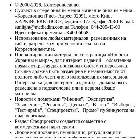
© 2000-2026, Korrespondent.net
Субъект в сфере онлайн-медиа Название онлайн-медиа -
«КореспонденТ.net» Адрес: 02091, місто Київ,
ХАРКІВСЬКЕ ШОСЕ, будинок 172-Б, офіс 208/1 E-mail:
sunlight@mediadim.com.ua
Телефон: 044-205-43-00
Идентификатор медиа - R40-06068
Использование любых материалов, размещённых на
сайте, разрешается при условии ссылки на
Корреспондент.net.
При копировании материалов со страницы «Новости
Украины и мира», для интернет-изданий – обязательна
прямая открытая для поисковых систем гиперссылка.
Ссылка должна быть размещена в независимости от
полного либо частичного использования материалов.
Гиперссылка (для интернет- изданий) – должна быть
размещена в подзаголовке или в первом абзаце
материала.
Новости с пометками "Мнение", "Экспертиза",
"Заявление", "Регионы", "Деньги", "Власть", "Выборы",
"Тест-драйв", "Спецпроекты", "Промо" публикуются на
правах рекламы.
Раздел Спецпроекты создается совместно с
коммерческими партнерами.
Любое копирование, публикация, републикация и
другое распространение информации, которое содержит