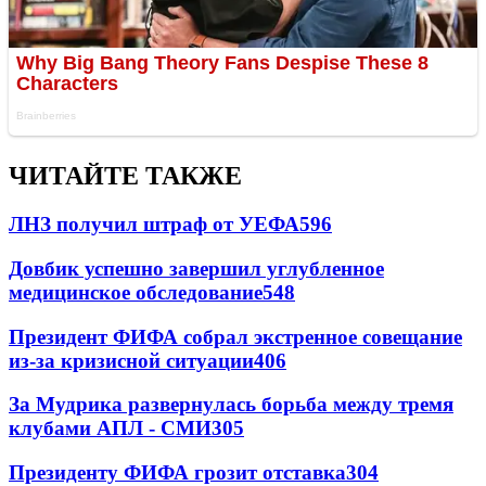
ЧИТАЙТЕ ТАКЖЕ
ЛНЗ получил штраф от УЕФА
596
Довбик успешно завершил углубленное
медицинское обследование
548
Президент ФИФА собрал экстренное совещание
из-за кризисной ситуации
406
За Мудрика развернулась борьба между тремя
клубами АПЛ - СМИ
305
Президенту ФИФА грозит отставка
304