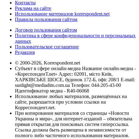
Контакты
Реклама на сайте
Использование материалов korrespondent.net
Правила пользования сайтом
Договор пользования сайтом
Политика в сфере конфиденциальности и персональных
данных
Пользовательское соглашение
Редакция
© 2000-2026, Korrespondent.net
Субъект в сфере онлайн-медиа Название онлайн-медиа -
«КореспонденТ.net» Адрес: 02091, місто Київ,
ХАРКІВСЬКЕ ШОСЕ, будинок 172-Б, офіс 208/1 E-mail:
sunlight@mediadim.com.ua
Телефон: 044-205-43-00
Идентификатор медиа - R40-06068
Использование любых материалов, размещённых на
сайте, разрешается при условии ссылки на
Корреспондент.net.
При копировании материалов со страницы «Новости
Украины и мира», для интернет-изданий – обязательна
прямая открытая для поисковых систем гиперссылка.
Ссылка должна быть размещена в независимости от
полного либо частичного использования материалов.