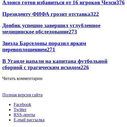
Алонсо готов избавиться от 16 игроков Челси
376
Президенту ФИФА грозит отставка
322
Довбик успешно завершил углубленное
медицинское обследование
273
Звезда Барселоны поразил ярким
перевоплощением
271
В Уганде напали на капитана футбольной
сборной с трагическим исходом
226
Читать комментарии
Полная версия сайта
Facebook
Twitter
RSS-ленты
E-mail рассылка