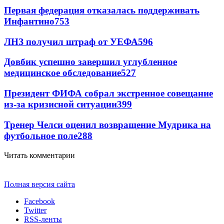
Первая федерация отказалась поддерживать
Инфантино
753
ЛНЗ получил штраф от УЕФА
596
Довбик успешно завершил углубленное
медицинское обследование
527
Президент ФИФА собрал экстренное совещание
из-за кризисной ситуации
399
Тренер Челси оценил возвращение Мудрика на
футбольное поле
288
Читать комментарии
Полная версия сайта
Facebook
Twitter
RSS-ленты