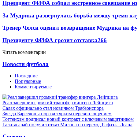
Президент ФИФА собрал экстренное совещание из
За Мудрика развернулась борьба между тремя 
Тренер Челси оценил возвращение Мудрика на фу
Президенту ФИФА грозит отставка
266
Читать комментарии
Новости футбола
Последние
Популярные
Комментируемые
Реал завершил громкий трансфер вингера Лейпцига
Салах официально стал новичком Трабзонспора
Звезда Барселоны поразил ярким перевоплощением
Тоттенхэм подписал новый контракт с ключевым защитником
Галатасарай получил отказ Милана на переход Рафаэла Леана
Сюжеты