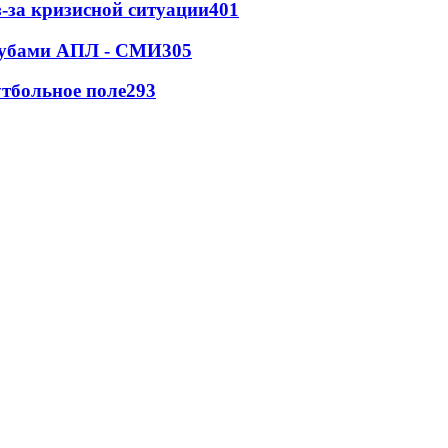
-за кризисной ситуации
401
клубами АПЛ - СМИ
305
тбольное поле
293