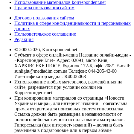
Использование материалов korrespondent.net
Правила пользования сайтом
Договор пользования сайтом
Политика в сфере конфиденциальности и персональных
данных
Пользовательское соглашение
Редакция
© 2000-2026, Korrespondent.net
Субъект в сфере онлайн-медиа Название онлайн-медиа -
«КореспонденТ.net» Адрес: 02091, місто Київ,
ХАРКІВСЬКЕ ШОСЕ, будинок 172-Б, офіс 208/1 E-mail:
sunlight@mediadim.com.ua
Телефон: 044-205-43-00
Идентификатор медиа - R40-06068
Использование любых материалов, размещённых на
сайте, разрешается при условии ссылки на
Корреспондент.net.
При копировании материалов со страницы «Новости
Украины и мира», для интернет-изданий – обязательна
прямая открытая для поисковых систем гиперссылка.
Ссылка должна быть размещена в независимости от
полного либо частичного использования материалов.
Гиперссылка (для интернет- изданий) – должна быть
размещена в подзаголовке или в первом абзаце