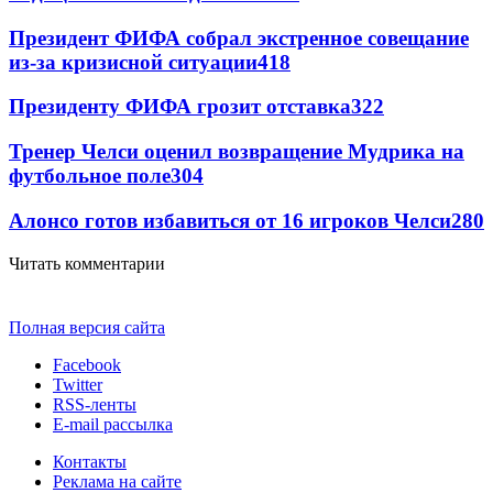
Президент ФИФА собрал экстренное совещание
из-за кризисной ситуации
418
Президенту ФИФА грозит отставка
322
Тренер Челси оценил возвращение Мудрика на
футбольное поле
304
Алонсо готов избавиться от 16 игроков Челси
280
Читать комментарии
Полная версия сайта
Facebook
Twitter
RSS-ленты
E-mail рассылка
Контакты
Реклама на сайте