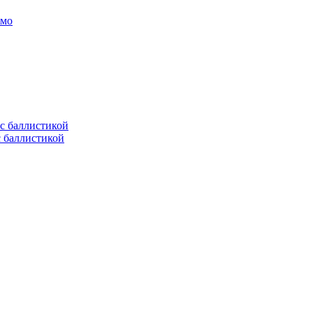
амо
с баллистикой