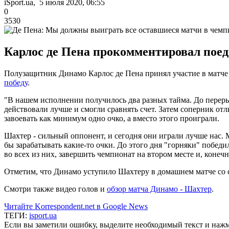
iSport.ua, 5 июля 2020, 06:55
0
3530
Карлос де Пена прокомментировал пое
Полузащитник Динамо Карлос де Пена принял участие в матче 
победу
.
"В нашем исполнении получилось два разных тайма. До переры
действовали лучше и смогли сравнять счет. Затем соперник отл
завоевать как минимум одно очко, а вместо этого проиграли.
Шахтер - сильный оппонент, и сегодня они играли лучше нас. 
бы зарабатывать какие-то очки. До этого дня "горняки" победи
во всех из них, завершить чемпионат на втором месте и, конечно
Отметим, что Динамо уступило Шахтеру в домашнем матче со с
Смотри также видео голов и
обзор матча Динамо - Шахтер
.
Читайте Korrespondent.net в Google News
ТЕГИ:
isport.ua
Если вы заметили ошибку, выделите необходимый текст и нажми