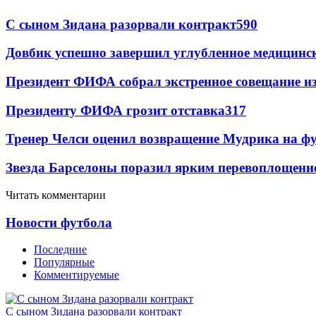
С сыном Зидана разорвали контракт
590
Довбик успешно завершил углубленное медицинск
Президент ФИФА собрал экстренное совещание из
Президенту ФИФА грозит отставка
317
Тренер Челси оценил возвращение Мудрика на фу
Звезда Барселоны поразил ярким перевоплощени
Читать комментарии
Новости футбола
Последние
Популярные
Комментируемые
С сыном Зидана разорвали контракт