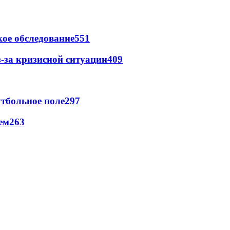
ое обследование
551
-за кризисной ситуации
409
тбольное поле
297
ем
263