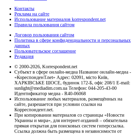
Контакты
Реклама на сайте
Использование материалов korrespondent.net
Правила пользования сайтом
Договор пользования сайтом
Политика в сфере конфиденциальности и персональных
данных
Пользовательское соглашение
Редакция
© 2000-2026, Korrespondent.net
Субъект в сфере онлайн-медиа Название онлайн-медиа -
«КореспонденТ.net» Адрес: 02091, місто Київ,
ХАРКІВСЬКЕ ШОСЕ, будинок 172-Б, офіс 208/1 E-mail:
sunlight@mediadim.com.ua
Телефон: 044-205-43-00
Идентификатор медиа - R40-06068
Использование любых материалов, размещённых на
сайте, разрешается при условии ссылки на
Корреспондент.net.
При копировании материалов со страницы «Новости
Украины и мира», для интернет-изданий – обязательна
прямая открытая для поисковых систем гиперссылка.
Ссылка должна быть размещена в независимости от