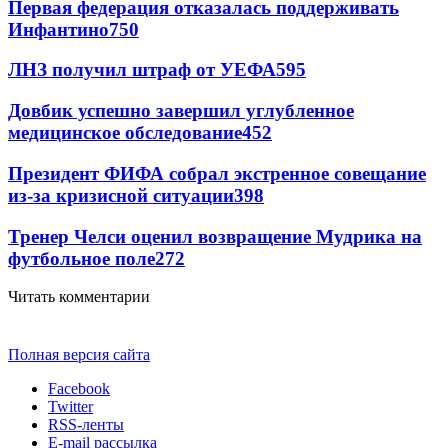
Первая федерация отказалась поддерживать
Инфантино
750
ЛНЗ получил штраф от УЕФА
595
Довбик успешно завершил углубленное
медицинское обследование
452
Президент ФИФА собрал экстренное совещание
из-за кризисной ситуации
398
Тренер Челси оценил возвращение Мудрика на
футбольное поле
272
Читать комментарии
Полная версия сайта
Facebook
Twitter
RSS-ленты
E-mail рассылка