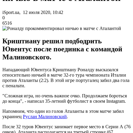
iSport.ua, 12 июля 2020, 10:42
0
6516
Криштиану решил подбодрить
Ювентус после поединка с командой
Малиновского.
Нападающий Ювентуса Криштиану Роналду высказался
относительно ничьей в матче 32-го тура чемпионата Италии
против Аталанты (2:2). В этой игре португалец забил два гола
с пенальти.
"Сложная игра, но очень важное очко. Продолжаем бороться
до конца", - написал 35-летний футболист в своем Instagram.
Напомним, что один из голов Аталанты в этом матче забил
украинец
Руслан Малиновский
.
После 32 туров Ювентус занимает первое место в Серии А (76
очков). Аталанта располагается на третьей строчке (67