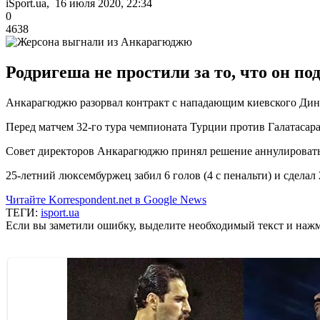
iSport.ua, 16 июля 2020, 22:34
0
4638
Родригеша не простили за то, что он по
Анкарагюджю разорвал контракт с нападающим киевского Дина
Перед матчем 32-го тура чемпионата Турции против Галатасара
Совет директоров Анкарагюджю принял решение аннулировать 
25-летний люксембуржец забил 6 голов (4 с пенальти) и сделал 2
Читайте Korrespondent.net в Google News
ТЕГИ:
isport.ua
Если вы заметили ошибку, выделите необходимый текст и нажми