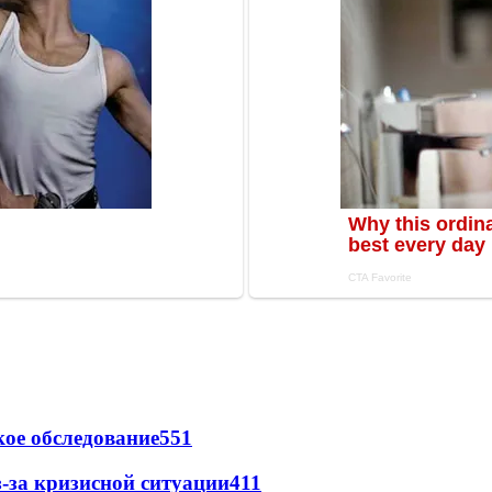
ое обследование
551
-за кризисной ситуации
411