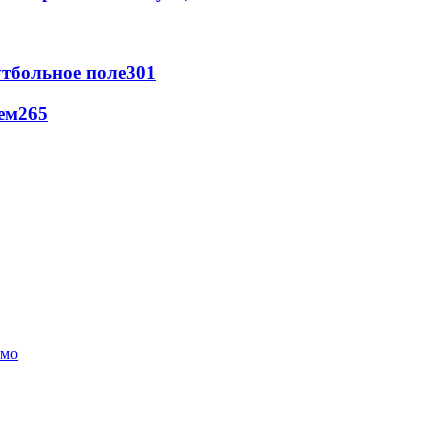
тбольное поле
301
ем
265
амо