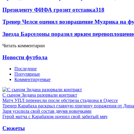
Президенту ФИФА грозит отставка
318
Тренер Челси оценил возвращение Мудрика на фу
Звезда Барселоны поразил ярким перевоплощени
Читать комментарии
Новости футбола
Последние
Популярные
Комментируемые
С сыном Зидана разорвали контракт
Матч УПЛ перенесли после обстрела стадиона в Одессе
Тренер Карабаха раскрыл главную причину поражения от Дин
Заря усилила свой состав двумя новичками
Герой матча с Карабахом оценил свой забитый мяч
Сюжеты