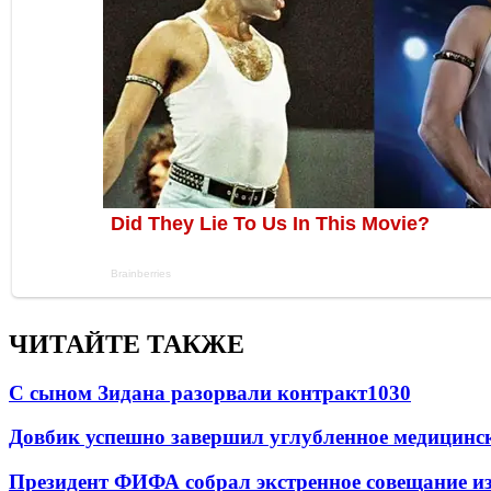
ЧИТАЙТЕ ТАКЖЕ
С сыном Зидана разорвали контракт
1030
Довбик успешно завершил углубленное медицинск
Президент ФИФА собрал экстренное совещание из