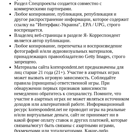
Раздел Спецпроекты создается совместно с
коммерческими партнерами.
Любое копирование, публикация, републикация и
другое распространение информации, которое содержит
ссылку на "Интерфакс-Украина", EPA / UPG, строго
воспрещается.
Владелец веб-страницы в разделе Я- Корреспондент
является автор публикации.
Любое копирование, перепечатка и воспроизведение
фотографий и/или аудиовизуальных материалов,
принадлежащих правообладателю Getty Images, строго
запрещено.
Материалы сайта korrespondent.net предназначены для
лиц старше 21 года (21+). Участие в азартных играх
может вызвать игровую зависимость. Соблюдайте
правила (принципы) ответственной игры. При
обнаружении первых признаков зависимости
немедленно обратитесь к специалисту. Помните, что
участие в азартных играх не может являться источником
доходов или альтернативой работе. Информационный
ресурс korrespondent.net не проводит игры на реальные
и/или виртуальные деньги, сайт не принимает ни в
какой форме оплату ставок и других платежей, которые
связаны/могут быть связаны с азартными играми,
букмекерами или тотализаторами. Какие-либо