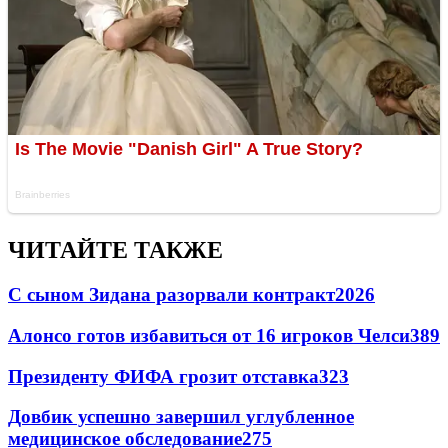
ЧИТАЙТЕ ТАКЖЕ
С сыном Зидана разорвали контракт
2026
Алонсо готов избавиться от 16 игроков Челси
389
Президенту ФИФА грозит отставка
323
Довбик успешно завершил углубленное
медицинское обследование
275