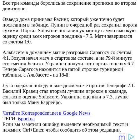
Все три команды боролись за сохранение прописки во втором
дивизионе.
Овьедо дома принимал Расинг, который уже точно будет
последним в таблице. Лунин в очередной раз сохранил ворота
сухими. Портал Sofascore поставил украинцу самую высокую
оценку среди всех игроков поединка - 7.5. Матч завершился
со счетом 1:0.
Альбасете в домашнем матче разгромил Сарагосу со счетом
4:1. Зозуля начал матч в стартовом составе, а на 79-й минуте
его сменил Бенито. Украинец получил от портала оценку 6.7.
Теперь Сарагоса находится на пятой строчке турнирной
таблицы, а Альбасете - на 18-й.
Луго одержал победу в выездном матче против Тенерифе 2:1.
Василий Кравец стал вторым лучшим игроком в команде,
согласно оценке Sofascore. Украинца оценили в 7.3, лучше
был только Ману Баррейро.
Читайте Korrespondent.net в Google News
ТЕГИ:
isport.ua
Если вы заметили ошибку, выделите необходимый текст и
нажмите Ctrl+Enter, чтобы сообщить об этом редакции.