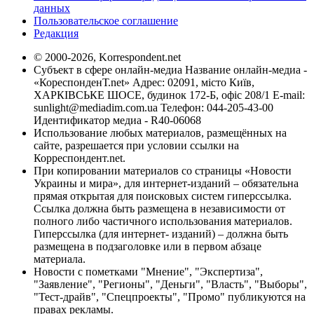
данных
Пользовательское соглашение
Редакция
© 2000-2026, Korrespondent.net
Субъект в сфере онлайн-медиа Название онлайн-медиа -
«КореспонденТ.net» Адрес: 02091, місто Київ,
ХАРКІВСЬКЕ ШОСЕ, будинок 172-Б, офіс 208/1 E-mail:
sunlight@mediadim.com.ua
Телефон: 044-205-43-00
Идентификатор медиа - R40-06068
Использование любых материалов, размещённых на
сайте, разрешается при условии ссылки на
Корреспондент.net.
При копировании материалов со страницы «Новости
Украины и мира», для интернет-изданий – обязательна
прямая открытая для поисковых систем гиперссылка.
Ссылка должна быть размещена в независимости от
полного либо частичного использования материалов.
Гиперссылка (для интернет- изданий) – должна быть
размещена в подзаголовке или в первом абзаце
материала.
Новости с пометками "Мнение", "Экспертиза",
"Заявление", "Регионы", "Деньги", "Власть", "Выборы",
"Тест-драйв", "Спецпроекты", "Промо" публикуются на
правах рекламы.