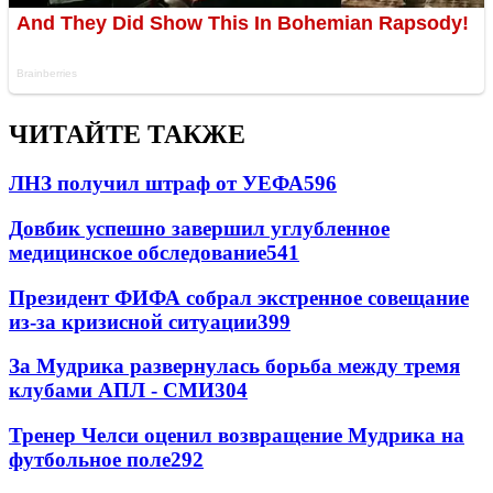
ЧИТАЙТЕ ТАКЖЕ
ЛНЗ получил штраф от УЕФА
596
Довбик успешно завершил углубленное
медицинское обследование
541
Президент ФИФА собрал экстренное совещание
из-за кризисной ситуации
399
За Мудрика развернулась борьба между тремя
клубами АПЛ - СМИ
304
Тренер Челси оценил возвращение Мудрика на
футбольное поле
292