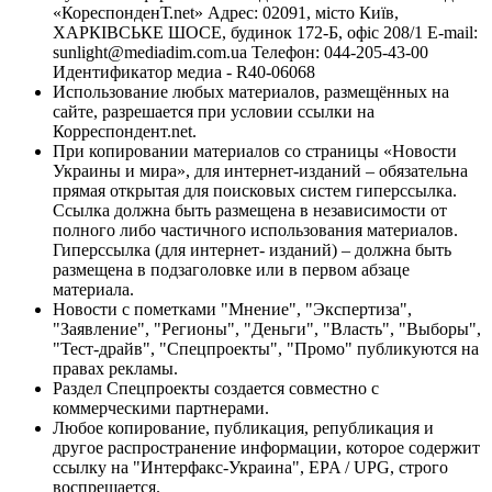
«КореспонденТ.net» Адрес: 02091, місто Київ,
ХАРКІВСЬКЕ ШОСЕ, будинок 172-Б, офіс 208/1 E-mail:
sunlight@mediadim.com.ua
Телефон: 044-205-43-00
Идентификатор медиа - R40-06068
Использование любых материалов, размещённых на
сайте, разрешается при условии ссылки на
Корреспондент.net.
При копировании материалов со страницы «Новости
Украины и мира», для интернет-изданий – обязательна
прямая открытая для поисковых систем гиперссылка.
Ссылка должна быть размещена в независимости от
полного либо частичного использования материалов.
Гиперссылка (для интернет- изданий) – должна быть
размещена в подзаголовке или в первом абзаце
материала.
Новости с пометками "Мнение", "Экспертиза",
"Заявление", "Регионы", "Деньги", "Власть", "Выборы",
"Тест-драйв", "Спецпроекты", "Промо" публикуются на
правах рекламы.
Раздел Спецпроекты создается совместно с
коммерческими партнерами.
Любое копирование, публикация, републикация и
другое распространение информации, которое содержит
ссылку на "Интерфакс-Украина", EPA / UPG, строго
воспрещается.