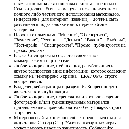
прямая открытая для поисковых систем гиперссылка.
Ссылка должна быть размещена в независимости от
полного либо частичного использования материалов.
Гиперссылка (для интернет- изданий) – должна быть
размещена в подзаголовке или в первом абзаце
материала.
Новости с пометками "Мнение", "Экспертиза",
"Заявление", "Регионы", "Деньги", "Власть", "Выборы",
"Тест-драйв", "Спецпроекты", "Промо" публикуются на
правах рекламы.
Раздел Спецпроекты создается совместно с
коммерческими партнерами.
Любое копирование, публикация, републикация и
другое распространение информации, которое содержит
ссылку на "Интерфакс-Украина", EPA / UPG, строго
воспрещается.
Владелец веб-страницы в разделе Я- Корреспондент
является автор публикации.
Любое копирование, перепечатка и воспроизведение
фотографий и/или аудиовизуальных материалов,
принадлежащих правообладателю Getty Images, строго
запрещено.
Материалы сайта korrespondent.net предназначены для
лиц старше 21 года (21+). Участие в азартных играх
может вызвать игровую зависимость. Соблюдайте