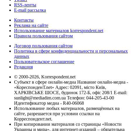
RSS-ленты
E-mail рассылка
Контакты
Реклама на сайте
Использование материалов korrespondent.net
Правила пользования сайтом
Договор пользования сайтом
Политика в сфере конфиденциальности и персональных
данных
Пользовательское соглашение
Редакция
© 2000-2026, Korrespondent.net
Субъект в сфере онлайн-медиа Название онлайн-медиа -
«КореспонденТ.net» Адрес: 02091, місто Київ,
ХАРКІВСЬКЕ ШОСЕ, будинок 172-Б, офіс 208/1 E-mail:
sunlight@mediadim.com.ua
Телефон: 044-205-43-00
Идентификатор медиа - R40-06068
Использование любых материалов, размещённых на
сайте, разрешается при условии ссылки на
Корреспондент.net.
При копировании материалов со страницы «Новости
Украины и мира», для интернет-изданий – обязательна