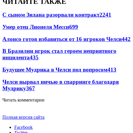
ЧИТАЙТЕ ТАКЖЕ
С сыном Зидана разорвали контракт
2241
Умер отец Лионеля Месси
699
Алонсо готов избавиться от 16 игроков Челси
442
В Бразилии игрок стал героем неприятного
инцидента
435
Будущее Мудрика в Челси под вопросом
413
Челси вырвал ничью в спарринге благодаря
Мудрику
367
Читать комментарии
Полная версия сайта
Facebook
Twitter