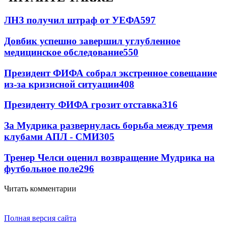
ЛНЗ получил штраф от УЕФА
597
Довбик успешно завершил углубленное
медицинское обследование
550
Президент ФИФА собрал экстренное совещание
из-за кризисной ситуации
408
Президенту ФИФА грозит отставка
316
За Мудрика развернулась борьба между тремя
клубами АПЛ - СМИ
305
Тренер Челси оценил возвращение Мудрика на
футбольное поле
296
Читать комментарии
Полная версия сайта