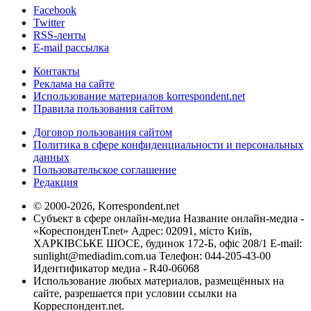
Facebook
Twitter
RSS-ленты
E-mail рассылка
Контакты
Реклама на сайте
Использование материалов korrespondent.net
Правила пользования сайтом
Договор пользования сайтом
Политика в сфере конфиденциальности и персональных
данных
Пользовательское соглашение
Редакция
© 2000-2026, Korrespondent.net
Субъект в сфере онлайн-медиа Название онлайн-медиа -
«КореспонденТ.net» Адрес: 02091, місто Київ,
ХАРКІВСЬКЕ ШОСЕ, будинок 172-Б, офіс 208/1 E-mail:
sunlight@mediadim.com.ua
Телефон: 044-205-43-00
Идентификатор медиа - R40-06068
Использование любых материалов, размещённых на
сайте, разрешается при условии ссылки на
Корреспондент.net.