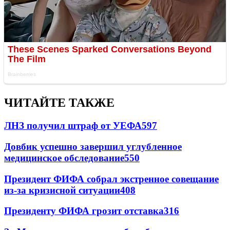
ЧИТАЙТЕ ТАКЖЕ
ЛНЗ получил штраф от УЕФА
597
Довбик успешно завершил углубленное
медицинское обследование
550
Президент ФИФА собрал экстренное совещание
из-за кризисной ситуации
408
Президенту ФИФА грозит отставка
316