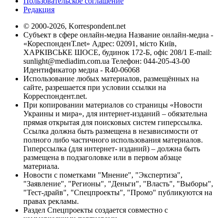
Пользовательское соглашение
Редакция
© 2000-2026, Korrespondent.net
Субъект в сфере онлайн-медиа Название онлайн-медиа -
«КореспонденТ.net» Адрес: 02091, місто Київ,
ХАРКІВСЬКЕ ШОСЕ, будинок 172-Б, офіс 208/1 E-mail:
sunlight@mediadim.com.ua
Телефон: 044-205-43-00
Идентификатор медиа - R40-06068
Использование любых материалов, размещённых на
сайте, разрешается при условии ссылки на
Корреспондент.net.
При копировании материалов со страницы «Новости
Украины и мира», для интернет-изданий – обязательна
прямая открытая для поисковых систем гиперссылка.
Ссылка должна быть размещена в независимости от
полного либо частичного использования материалов.
Гиперссылка (для интернет- изданий) – должна быть
размещена в подзаголовке или в первом абзаце
материала.
Новости с пометками "Мнение", "Экспертиза",
"Заявление", "Регионы", "Деньги", "Власть", "Выборы",
"Тест-драйв", "Спецпроекты", "Промо" публикуются на
правах рекламы.
Раздел Спецпроекты создается совместно с