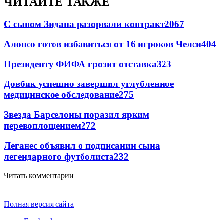
ЧИТАЙТЕ ТАКЖЕ
С сыном Зидана разорвали контракт
2067
Алонсо готов избавиться от 16 игроков Челси
404
Президенту ФИФА грозит отставка
323
Довбик успешно завершил углубленное
медицинское обследование
275
Звезда Барселоны поразил ярким
перевоплощением
272
Леганес объявил о подписании сына
легендарного футболиста
232
Читать комментарии
Полная версия сайта