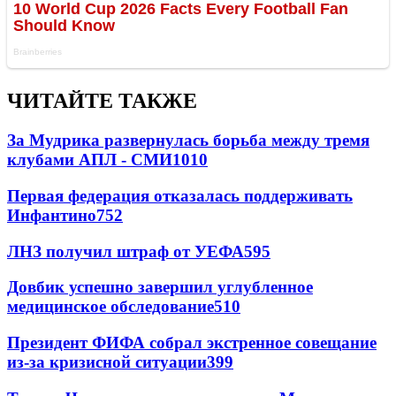
ЧИТАЙТЕ ТАКЖЕ
За Мудрика развернулась борьба между тремя
клубами АПЛ - СМИ
1010
Первая федерация отказалась поддерживать
Инфантино
752
ЛНЗ получил штраф от УЕФА
595
Довбик успешно завершил углубленное
медицинское обследование
510
Президент ФИФА собрал экстренное совещание
из-за кризисной ситуации
399