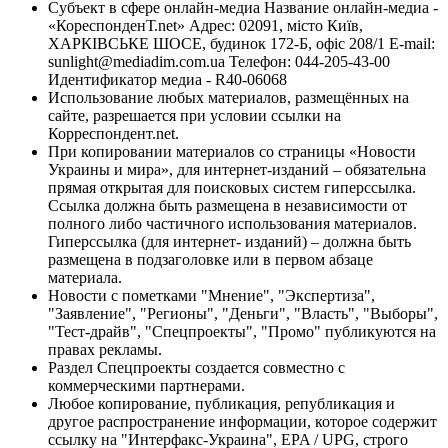
Субъект в сфере онлайн-медиа Название онлайн-медиа -
«КореспонденТ.net» Адрес: 02091, місто Київ,
ХАРКІВСЬКЕ ШОСЕ, будинок 172-Б, офіс 208/1 E-mail:
sunlight@mediadim.com.ua
Телефон: 044-205-43-00
Идентификатор медиа - R40-06068
Использование любых материалов, размещённых на
сайте, разрешается при условии ссылки на
Корреспондент.net.
При копировании материалов со страницы «Новости
Украины и мира», для интернет-изданий – обязательна
прямая открытая для поисковых систем гиперссылка.
Ссылка должна быть размещена в независимости от
полного либо частичного использования материалов.
Гиперссылка (для интернет- изданий) – должна быть
размещена в подзаголовке или в первом абзаце
материала.
Новости с пометками "Мнение", "Экспертиза",
"Заявление", "Регионы", "Деньги", "Власть", "Выборы",
"Тест-драйв", "Спецпроекты", "Промо" публикуются на
правах рекламы.
Раздел Спецпроекты создается совместно с
коммерческими партнерами.
Любое копирование, публикация, републикация и
другое распространение информации, которое содержит
ссылку на "Интерфакс-Украина", EPA / UPG, строго