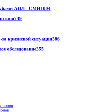
клубами АПЛ - СМИ
1004
антино
749
-за кризисной ситуации
386
ое обследование
355
ионов