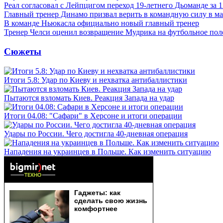
Реал согласовал с Лейпцигом переход 19-летнего Дьоманде за 
Главный тренер Динамо призвал верить в командную силу в ма
В команде Ньюкасла официально новый главный тренер
Тренер Челси оценил возвращение Мудрика на футбольное пол
Сюжеты
Итоги 5.8: Удар по Киеву и нехватка антибаллистики
Пытаются взломать Киев. Реакция Запада на удар
Итоги 04.08: "Сафари" в Херсоне и итоги операции
Удары по России. Чего достигла 40-дневная операция
Нападения на украинцев в Польше. Как изменить ситуацию