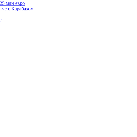
125 млн евро
тче с Карабахом
е