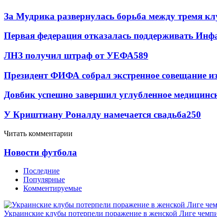
За Мудрика развернулась борьба между тремя 
Первая федерация отказалась поддерживать Инф
ЛНЗ получил штраф от УЕФА
589
Президент ФИФА собрал экстренное совещание из
Довбик успешно завершил углубленное медицинск
У Криштиану Роналду намечается свадьба
250
Читать комментарии
Новости футбола
Последние
Популярные
Комментируемые
Украинские клубы потерпели поражение в женской Лиге чемп