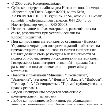
© 2000-2026, Korrespondent.net
Субъект в сфере онлайн-медиа Название онлайн-медиа -
«КореспонденТ.net» Адрес: 02091, місто Київ,
ХАРКІВСЬКЕ ШОСЕ, будинок 172-Б, офіс 208/1 E-mail:
sunlight@mediadim.com.ua
Телефон: 044-205-43-00
Идентификатор медиа - R40-06068
Использование любых материалов, размещённых на
сайте, разрешается при условии ссылки на
Корреспондент.net.
При копировании материалов со страницы «Новости
Украины и мира», для интернет-изданий – обязательна
прямая открытая для поисковых систем гиперссылка.
Ссылка должна быть размещена в независимости от
полного либо частичного использования материалов.
Гиперссылка (для интернет- изданий) – должна быть
размещена в подзаголовке или в первом абзаце
материала.
Новости с пометками "Мнение", "Экспертиза",
"Заявление", "Регионы", "Деньги", "Власть", "Выборы",
"Тест-драйв", "Спецпроекты", "Промо" публикуются на
правах рекламы.
Раздел Спецпроекты создается совместно с
коммерческими партнерами.
Любое копирование, публикация, републикация и
другое распространение информации, которое содержит