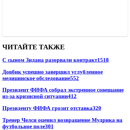
ЧИТАЙТЕ ТАКЖЕ
С сыном Зидана разорвали контракт
1518
Довбик успешно завершил углубленное
медицинское обследование
552
Президент ФИФА собрал экстренное совещание
из-за кризисной ситуации
412
Президенту ФИФА грозит отставка
320
Тренер Челси оценил возвращение Мудрика на
футбольное поле
301