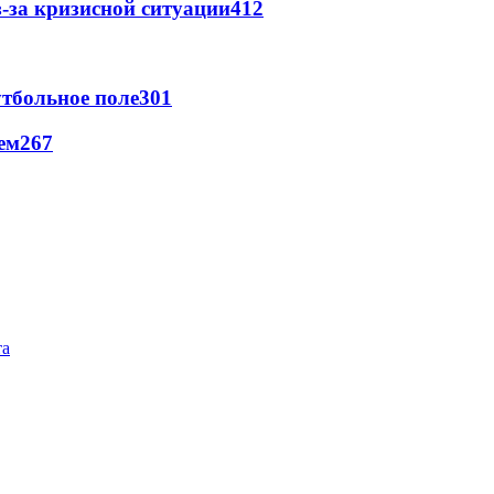
-за кризисной ситуации
412
тбольное поле
301
ем
267