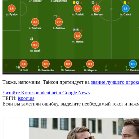
Также, напомним, Тайсон претендует на
звание лучшего игрок
Читайте Korrespondent.net в Google News
ТЕГИ:
isport.ua
Если вы заметили ошибку, выделите необходимый текст и нажми