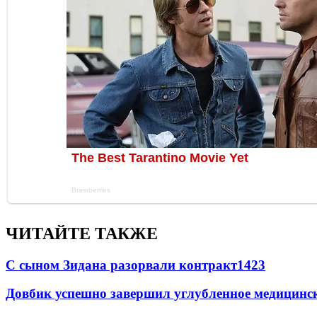
ЧИТАЙТЕ ТАКЖЕ
С сыном Зидана разорвали контракт
1423
Довбик успешно завершил углубленное медицинск