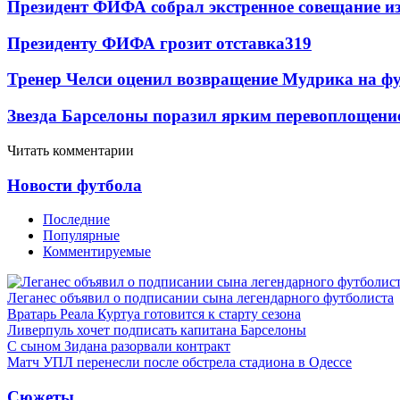
Президент ФИФА собрал экстренное совещание из
Президенту ФИФА грозит отставка
319
Тренер Челси оценил возвращение Мудрика на фу
Звезда Барселоны поразил ярким перевоплощени
Читать комментарии
Новости футбола
Последние
Популярные
Комментируемые
Леганес объявил о подписании сына легендарного футболиста
Вратарь Реала Куртуа готовится к старту сезона
Ливерпуль хочет подписать капитана Барселоны
С сыном Зидана разорвали контракт
Матч УПЛ перенесли после обстрела стадиона в Одессе
Сюжеты