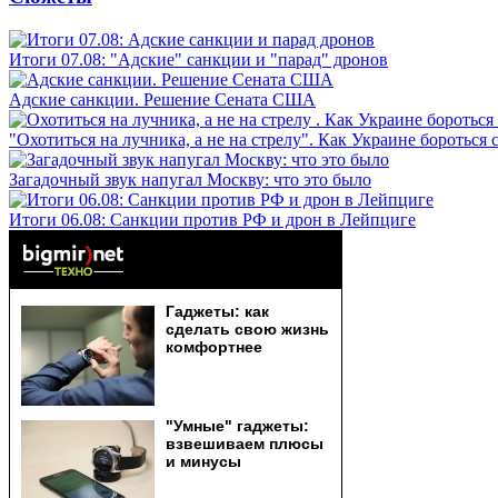
Итоги 07.08: "Адские" санкции и "парад" дронов
Адские санкции. Решение Сената США
"Охотиться на лучника, а не на стрелу". Как Украине бороться 
Загадочный звук напугал Москву: что это было
Итоги 06.08: Санкции против РФ и дрон в Лейпциге