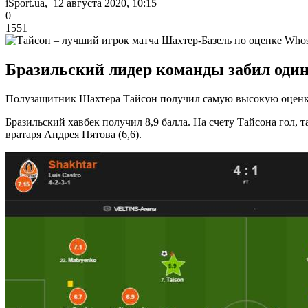
iSport.ua, 12 августа 2020, 10:15
0
1551
Бразильский лидер команды забил оди
Полузащитник Шахтера Тайсон получил самую высокую оценку 
Бразильский хавбек получил 8,9 балла. На счету Тайсона гол, 
вратаря Андрея Пятова (6,6).