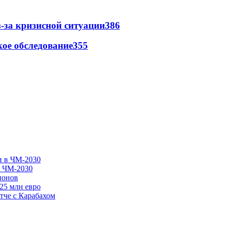
-за кризисной ситуации
386
ое обследование
355
в ЧМ-2030
ионов
125 млн евро
тче с Карабахом