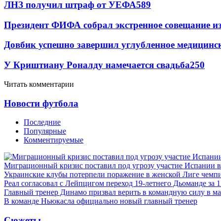
ЛНЗ получил штраф от УЕФА
589
Президент ФИФА собрал экстренное совещание из
Довбик успешно завершил углубленное медицинск
У Криштиану Роналду намечается свадьба
250
Читать комментарии
Новости футбола
Последние
Популярные
Комментируемые
Миграционный кризис поставил под угрозу участие Испании 
Украинские клубы потерпели поражение в женской Лиге чемп
Реал согласовал с Лейпцигом переход 19-летнего Дьоманде за 
Главный тренер Динамо призвал верить в командную силу в ма
В команде Ньюкасла официально новый главный тренер
Сюжеты