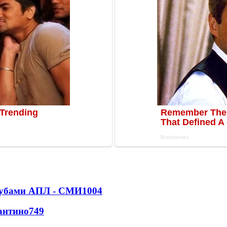
клубами АПЛ - СМИ
1004
антино
749