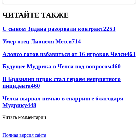
ЧИТАЙТЕ ТАКЖЕ
С сыном Зидана разорвали контракт
2253
Умер отец Лионеля Месси
714
Алонсо готов избавиться от 16 игроков Челси
463
Будущее Мудрика в Челси под вопросом
460
В Бразилии игрок стал героем неприятного
инцидента
460
Челси вырвал ничью в спарринге благодаря
Мудрику
448
Читать комментарии
Полная версия сайта