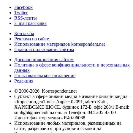
Facebook
Twitter
RSS-ленты
E-mail рассылка
Контакты
Реклама на сайте
Использование материалов korrespondent.net
Правила пользования сайтом
Договор пользования сайтом
Политика в сфере конфиденциальности и персональных
данных
Пользовательское соглашение
Редакция
© 2000-2026, Korrespondent.net
Субъект в сфере онлайн-медиа Название онлайн-медиа -
«КореспонденТ.net» Адрес: 02091, місто Київ,
ХАРКІВСЬКЕ ШОСЕ, будинок 172-Б, офіс 208/1 E-mail:
sunlight@mediadim.com.ua
Телефон: 044-205-43-00
Идентификатор медиа - R40-06068
Использование любых материалов, размещённых на
сайте, разрешается при условии ссылки на