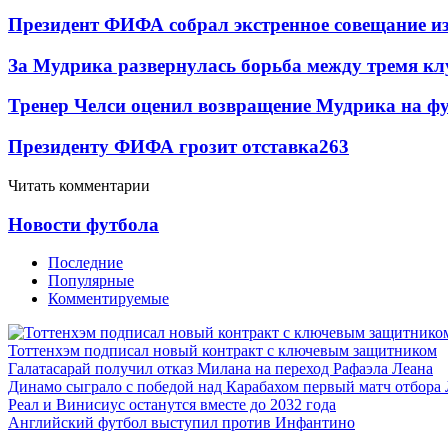
Президент ФИФА собрал экстренное совещание из
За Мудрика развернулась борьба между тремя 
Тренер Челси оценил возвращение Мудрика на фу
Президенту ФИФА грозит отставка
263
Читать комментарии
Новости футбола
Последние
Популярные
Комментируемые
Тоттенхэм подписал новый контракт с ключевым защитником
Галатасарай получил отказ Милана на переход Рафаэла Леана
Динамо сыграло с победой над Карабахом первый матч отбора
Реал и Винисиус останутся вместе до 2032 года
Английский футбол выступил против Инфантино