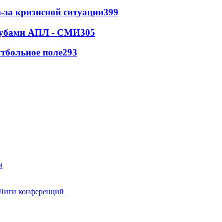
-за кризисной ситуации
399
клубами АПЛ - СМИ
305
тбольное поле
293
 Лиги конференций