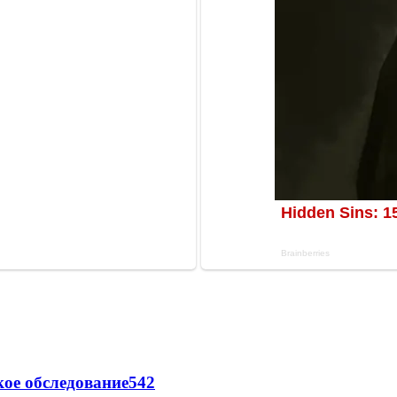
ое обследование
542