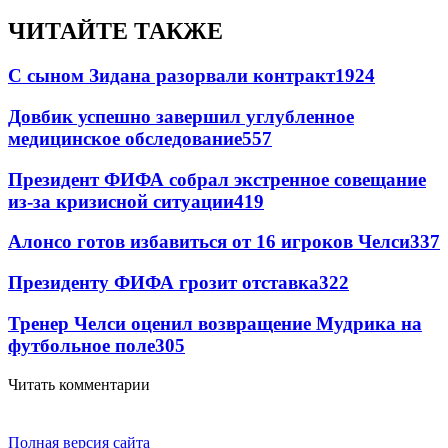
ЧИТАЙТЕ ТАКЖЕ
С сыном Зидана разорвали контракт
1924
Довбик успешно завершил углубленное
медицинское обследование
557
Президент ФИФА собрал экстренное совещание
из-за кризисной ситуации
419
Алонсо готов избавиться от 16 игроков Челси
337
Президенту ФИФА грозит отставка
322
Тренер Челси оценил возвращение Мудрика на
футбольное поле
305
Читать комментарии
Полная версия сайта