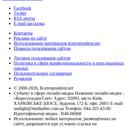
Facebook
Twitter
RSS-ленты
E-mail рассылка
Контакты
Реклама на сайте
Использование материалов korrespondent.net
Правила пользования сайтом
Договор пользования сайтом
Политика в сфере конфиденциальности и персональных
данных
Пользовательское соглашение
Редакция
© 2000-2026, Korrespondent.net
Субъект в сфере онлайн-медиа Название онлайн-медиа -
«КореспонденТ.net» Адрес: 02091, місто Київ,
ХАРКІВСЬКЕ ШОСЕ, будинок 172-Б, офіс 208/1 E-mail:
sunlight@mediadim.com.ua
Телефон: 044-205-43-00
Идентификатор медиа - R40-06068
Использование любых материалов, размещённых на
сайте, разрешается при условии ссылки на