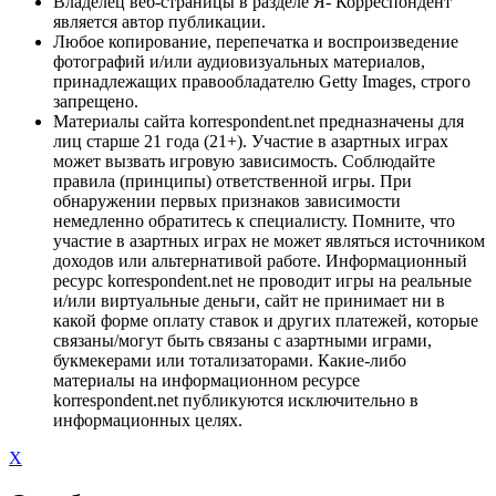
Владелец веб-страницы в разделе Я- Корреспондент
является автор публикации.
Любое копирование, перепечатка и воспроизведение
фотографий и/или аудиовизуальных материалов,
принадлежащих правообладателю Getty Images, строго
запрещено.
Материалы сайта korrespondent.net предназначены для
лиц старше 21 года (21+). Участие в азартных играх
может вызвать игровую зависимость. Соблюдайте
правила (принципы) ответственной игры. При
обнаружении первых признаков зависимости
немедленно обратитесь к специалисту. Помните, что
участие в азартных играх не может являться источником
доходов или альтернативой работе. Информационный
ресурс korrespondent.net не проводит игры на реальные
и/или виртуальные деньги, сайт не принимает ни в
какой форме оплату ставок и других платежей, которые
связаны/могут быть связаны с азартными играми,
букмекерами или тотализаторами. Какие-либо
материалы на информационном ресурсе
korrespondent.net публикуются исключительно в
информационных целях.
X