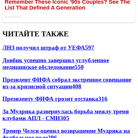
ЧИТАЙТЕ ТАКЖЕ
ЛНЗ получил штраф от УЕФА
597
Довбик успешно завершил углубленное
медицинское обследование
550
Президент ФИФА собрал экстренное совещание
из-за кризисной ситуации
408
Президенту ФИФА грозит отставка
316
За Мудрика развернулась борьба между тремя
клубами АПЛ - СМИ
305
Тренер Челси оценил возвращение Мудрика на
футбольное поле
296