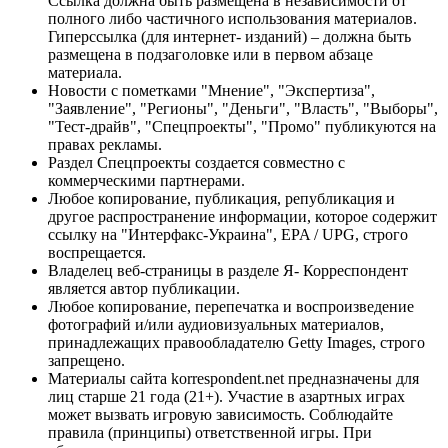
Ссылка должна быть размещена в независимости от
полного либо частичного использования материалов.
Гиперссылка (для интернет- изданий) – должна быть
размещена в подзаголовке или в первом абзаце
материала.
Новости с пометками "Мнение", "Экспертиза",
"Заявление", "Регионы", "Деньги", "Власть", "Выборы",
"Тест-драйв", "Спецпроекты", "Промо" публикуются на
правах рекламы.
Раздел Спецпроекты создается совместно с
коммерческими партнерами.
Любое копирование, публикация, републикация и
другое распространение информации, которое содержит
ссылку на "Интерфакс-Украина", EPA / UPG, строго
воспрещается.
Владелец веб-страницы в разделе Я- Корреспондент
является автор публикации.
Любое копирование, перепечатка и воспроизведение
фотографий и/или аудиовизуальных материалов,
принадлежащих правообладателю Getty Images, строго
запрещено.
Материалы сайта korrespondent.net предназначены для
лиц старше 21 года (21+). Участие в азартных играх
может вызвать игровую зависимость. Соблюдайте
правила (принципы) ответственной игры. При