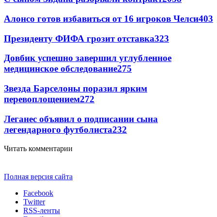
Алонсо готов избавиться от 16 игроков Челси
403
Президенту ФИФА грозит отставка
323
Довбик успешно завершил углубленное
медицинское обследование
275
Звезда Барселоны поразил ярким
перевоплощением
272
Леганес объявил о подписании сына
легендарного футболиста
232
Читать комментарии
Полная версия сайта
Facebook
Twitter
RSS-ленты