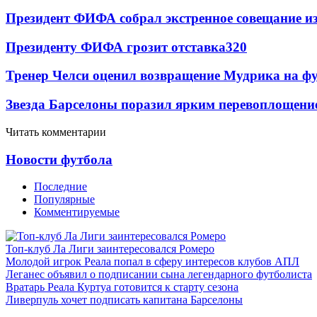
Президент ФИФА собрал экстренное совещание из
Президенту ФИФА грозит отставка
320
Тренер Челси оценил возвращение Мудрика на фу
Звезда Барселоны поразил ярким перевоплощени
Читать комментарии
Новости футбола
Последние
Популярные
Комментируемые
Топ-клуб Ла Лиги заинтересовался Ромеро
Молодой игрок Реала попал в сферу интересов клубов АПЛ
Леганес объявил о подписании сына легендарного футболиста
Вратарь Реала Куртуа готовится к старту сезона
Ливерпуль хочет подписать капитана Барселоны