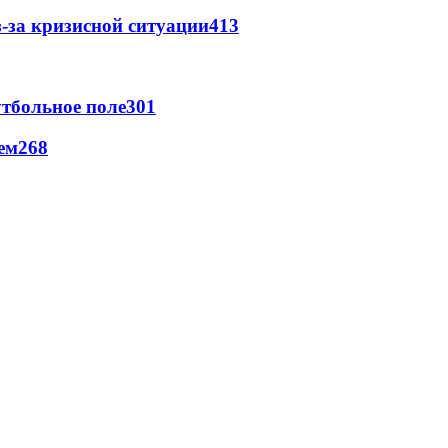
-за кризисной ситуации
413
тбольное поле
301
ем
268