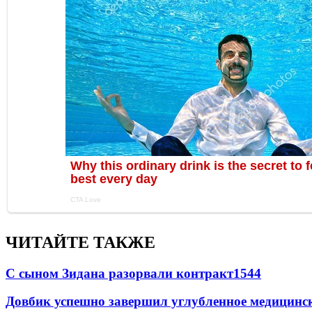
ЧИТАЙТЕ ТАКЖЕ
С сыном Зидана разорвали контракт
1544
Довбик успешно завершил углубленное медицинск