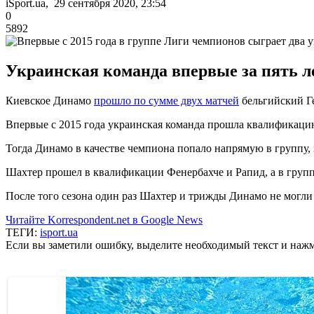
iSport.ua, 29 сентября 2020, 23:54
0
5892
Украинская команда впервые за пять 
Киевское Динамо
прошло по сумме двух матчей
бельгийский Ге
Впервые с 2015 года украинская команда прошла квалификацию
Тогда Динамо в качестве чемпиона попало напрямую в группу, г
Шахтер прошел в квалификации Фенербахче и Рапид, а в групп
После того сезона один раз Шахтер и трижды Динамо не могл
Читайте Korrespondent.net в Google News
ТЕГИ:
isport.ua
Если вы заметили ошибку, выделите необходимый текст и нажми