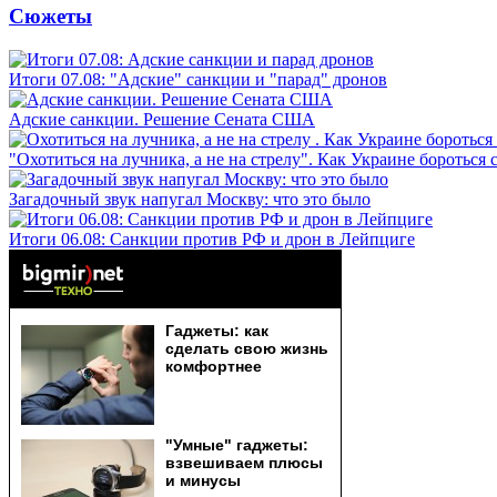
Сюжеты
Итоги 07.08: "Адские" санкции и "парад" дронов
Адские санкции. Решение Сената США
"Охотиться на лучника, а не на стрелу". Как Украине бороться 
Загадочный звук напугал Москву: что это было
Итоги 06.08: Санкции против РФ и дрон в Лейпциге