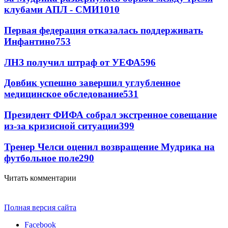
клубами АПЛ - СМИ
1010
Первая федерация отказалась поддерживать
Инфантино
753
ЛНЗ получил штраф от УЕФА
596
Довбик успешно завершил углубленное
медицинское обследование
531
Президент ФИФА собрал экстренное совещание
из-за кризисной ситуации
399
Тренер Челси оценил возвращение Мудрика на
футбольное поле
290
Читать комментарии
Полная версия сайта
Facebook