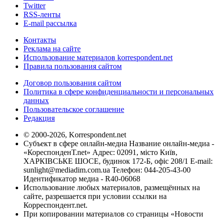
Twitter
RSS-ленты
E-mail рассылка
Контакты
Реклама на сайте
Использование материалов korrespondent.net
Правила пользования сайтом
Договор пользования сайтом
Политика в сфере конфиденциальности и персональных
данных
Пользовательское соглашение
Редакция
© 2000-2026, Korrespondent.net
Субъект в сфере онлайн-медиа Название онлайн-медиа -
«КореспонденТ.net» Адрес: 02091, місто Київ,
ХАРКІВСЬКЕ ШОСЕ, будинок 172-Б, офіс 208/1 E-mail:
sunlight@mediadim.com.ua
Телефон: 044-205-43-00
Идентификатор медиа - R40-06068
Использование любых материалов, размещённых на
сайте, разрешается при условии ссылки на
Корреспондент.net.
При копировании материалов со страницы «Новости