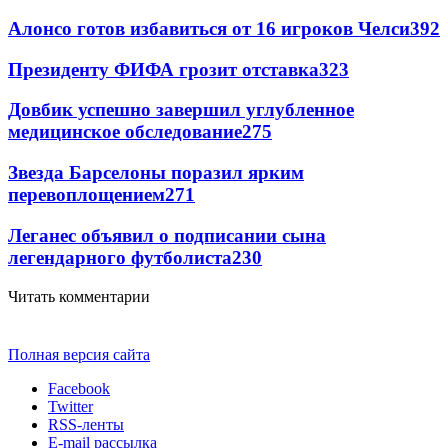
Алонсо готов избавиться от 16 игроков Челси
392
Президенту ФИФА грозит отставка
323
Довбик успешно завершил углубленное
медицинское обследование
275
Звезда Барселоны поразил ярким
перевоплощением
271
Леганес объявил о подписании сына
легендарного футболиста
230
Читать комментарии
Полная версия сайта
Facebook
Twitter
RSS-ленты
E-mail рассылка