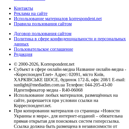
Контакты
Реклама на сайте
Использование материалов korrespondent.net
Правила пользования сайтом
Договор пользования сайтом
Политика в сфере конфиденциальности и персональных
данных
Пользовательское соглашение
Редакция
© 2000-2026, Korrespondent.net
Субъект в сфере онлайн-медиа Название онлайн-медиа -
«КореспонденТ.net» Адрес: 02091, місто Київ,
ХАРКІВСЬКЕ ШОСЕ, будинок 172-Б, офіс 208/1 E-mail:
sunlight@mediadim.com.ua
Телефон: 044-205-43-00
Идентификатор медиа - R40-06068
Использование любых материалов, размещённых на
сайте, разрешается при условии ссылки на
Корреспондент.net.
При копировании материалов со страницы «Новости
Украины и мира», для интернет-изданий – обязательна
прямая открытая для поисковых систем гиперссылка.
Ссылка должна быть размещена в независимости от