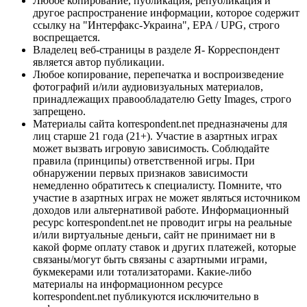
Любое копирование, публикация, републикация и
другое распространение информации, которое содержит
ссылку на "Интерфакс-Украина", EPA / UPG, строго
воспрещается.
Владелец веб-страницы в разделе Я- Корреспондент
является автор публикации.
Любое копирование, перепечатка и воспроизведение
фотографий и/или аудиовизуальных материалов,
принадлежащих правообладателю Getty Images, строго
запрещено.
Материалы сайта korrespondent.net предназначены для
лиц старше 21 года (21+). Участие в азартных играх
может вызвать игровую зависимость. Соблюдайте
правила (принципы) ответственной игры. При
обнаружении первых признаков зависимости
немедленно обратитесь к специалисту. Помните, что
участие в азартных играх не может являться источником
доходов или альтернативой работе. Информационный
ресурс korrespondent.net не проводит игры на реальные
и/или виртуальные деньги, сайт не принимает ни в
какой форме оплату ставок и других платежей, которые
связаны/могут быть связаны с азартными играми,
букмекерами или тотализаторами. Какие-либо
материалы на информационном ресурсе
korrespondent.net публикуются исключительно в