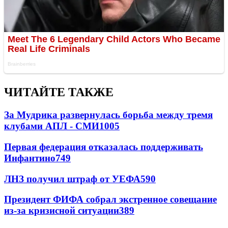
ЧИТАЙТЕ ТАКЖЕ
За Мудрика развернулась борьба между тремя
клубами АПЛ - СМИ
1005
Первая федерация отказалась поддерживать
Инфантино
749
ЛНЗ получил штраф от УЕФА
590
Президент ФИФА собрал экстренное совещание
из-за кризисной ситуации
389