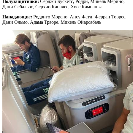
Полузащитники:
Серджи Бускетс, Родри, Микель Мерино,
Дани Себальос, Серхио Каналес, Хосе Кампанья
Нападающие:
Родриго Морено, Ансу Фати, Ферран Торрес,
Дани Ольмо, Адама Траоре, Микель Ойарсабаль