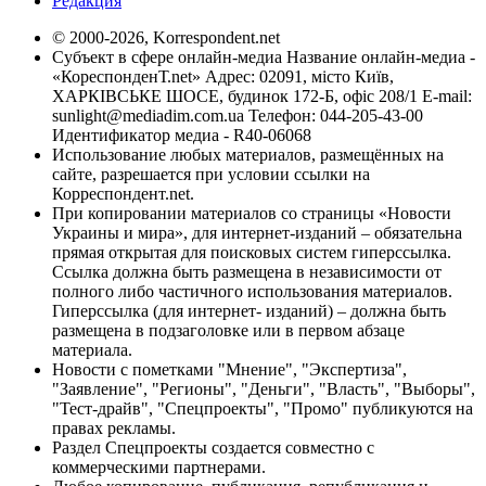
Редакция
© 2000-2026, Korrespondent.net
Субъект в сфере онлайн-медиа Название онлайн-медиа -
«КореспонденТ.net» Адрес: 02091, місто Київ,
ХАРКІВСЬКЕ ШОСЕ, будинок 172-Б, офіс 208/1 E-mail:
sunlight@mediadim.com.ua
Телефон: 044-205-43-00
Идентификатор медиа - R40-06068
Использование любых материалов, размещённых на
сайте, разрешается при условии ссылки на
Корреспондент.net.
При копировании материалов со страницы «Новости
Украины и мира», для интернет-изданий – обязательна
прямая открытая для поисковых систем гиперссылка.
Ссылка должна быть размещена в независимости от
полного либо частичного использования материалов.
Гиперссылка (для интернет- изданий) – должна быть
размещена в подзаголовке или в первом абзаце
материала.
Новости с пометками "Мнение", "Экспертиза",
"Заявление", "Регионы", "Деньги", "Власть", "Выборы",
"Тест-драйв", "Спецпроекты", "Промо" публикуются на
правах рекламы.
Раздел Спецпроекты создается совместно с
коммерческими партнерами.