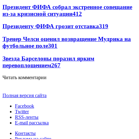
Президент ФИФА собрал экстренное совещание
из-за кризисной ситуации
412
Президенту ФИФА грозит отставка
319
Тренер Челси оценил возвращение Мудрика на
футбольное поле
301
Звезда Барселоны поразил ярким
перевоплощением
267
Читать комментарии
Полная версия сайта
Facebook
Twitter
RSS-ленты
E-mail рассылка
Контакты
Реклама на сайте