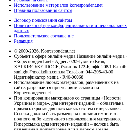
Использование материалов korrespondent.net
Правила пользования сайтом
Договор пользования сайтом
Политика в сфере конфиденциальности и персональных
данных
Пользовательское соглашение
Редакция
© 2000-2026, Korrespondent.net
Субъект в сфере онлайн-медиа Название онлайн-медиа -
«КореспонденТ.net» Адрес: 02091, місто Київ,
ХАРКІВСЬКЕ ШОСЕ, будинок 172-Б, офіс 208/1 E-mail:
sunlight@mediadim.com.ua
Телефон: 044-205-43-00
Идентификатор медиа - R40-06068
Использование любых материалов, размещённых на
сайте, разрешается при условии ссылки на
Корреспондент.net.
При копировании материалов со страницы «Новости
Украины и мира», для интернет-изданий – обязательна
прямая открытая для поисковых систем гиперссылка.
Ссылка должна быть размещена в независимости от
полного либо частичного использования материалов.
Гиперссылка (для интернет- изданий) – должна быть
размещена в подзаголовке или в первом абзаце