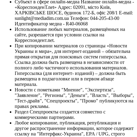
Субъект в сфере онлайн-медиа Название онлайн-медиа -
«КореспонденТ.net» Адрес: 02091, місто Київ,
ХАРКІВСЬКЕ ШОСЕ, будинок 172-Б, офіс 208/1 E-mail:
sunlight@mediadim.com.ua
Телефон: 044-205-43-00
Идентификатор медиа - R40-06068
Использование любых материалов, размещённых на
сайте, разрешается при условии ссылки на
Корреспондент.net.
При копировании материалов со страницы «Новости
Украины и мира», для интернет-изданий – обязательна
прямая открытая для поисковых систем гиперссылка.
Ссылка должна быть размещена в независимости от
полного либо частичного использования материалов.
Гиперссылка (для интернет- изданий) – должна быть
размещена в подзаголовке или в первом абзаце
материала.
Новости с пометками "Мнение", "Экспертиза",
"Заявление", "Регионы", "Деньги", "Власть", "Выборы",
"Тест-драйв", "Спецпроекты", "Промо" публикуются на
правах рекламы.
Раздел Спецпроекты создается совместно с
коммерческими партнерами.
Любое копирование, публикация, републикация и
другое распространение информации, которое содержит
ссылку на "Интерфакс-Украина", EPA / UPG, строго