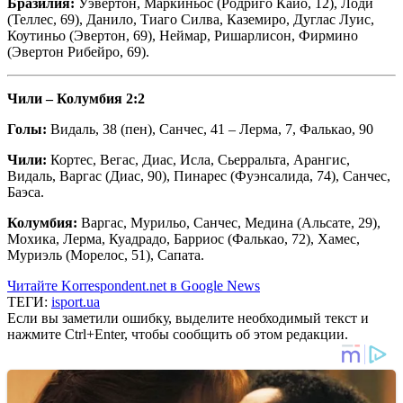
Бразилия:
Уэвертон, Маркиньос (Родриго Кайо, 12), Лоди
(Теллес, 69), Данило, Тиаго Силва, Каземиро, Дуглас Луис,
Коутиньо (Эвертон, 69), Неймар, Ришарлисон, Фирмино
(Эвертон Рибейро, 69).
Чили – Колумбия 2:2
Голы:
Видаль, 38 (пен), Санчес, 41 – Лерма, 7, Фалькао, 90
Чили:
Кортес, Вегас, Диас, Исла, Сьерральта, Арангис,
Видаль, Варгас (Диас, 90), Пинарес (Фуэнсалида, 74), Санчес,
Баэса.
Колумбия:
Варгас, Мурильо, Санчес, Медина (Альсате, 29),
Мохика, Лерма, Куадрадо, Барриос (Фалькао, 72), Хамес,
Муриэль (Морелос, 51), Сапата.
Читайте Korrespondent.net в Google News
ТЕГИ:
isport.ua
Если вы заметили ошибку, выделите необходимый текст и
нажмите Ctrl+Enter, чтобы сообщить об этом редакции.