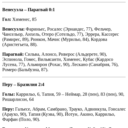
Венесуэла – Парагвай 0:1
Гол:
Хименес, 85
Венесуэла:
Фариньес, Росалес (Эрнандес, 77), Фельчер,
Чансельор, Анхель, Отеро (Сотельдо, 77), Эррера, Кассерес
(Рамирес, 89), Ринкон, Мачис (Мурильо, 84), Кордова
(Аристегьета, 88).
Парагвай:
Сильва, Алонсо, Риверос (Альдерете, 90),
Эспинола, Гомес, Вильясанти, Хименес, Кубас (Кардосо
Лусена, 77), Альмирон (Рохас, 90), Лескано (Санабрия, 76),
Ромеро (Бальбуэна, 87).
Перу – Бразилия 2:4
Голы:
Каррильо, 6, Тапия, 59 – Неймар, 28 (пен), 83 (пен), 90,
Ришарлисон, 64
Перу:
Гальесе, Абрам, Самбрано, Трауко, Адвинкула, Гонсалес
(Араухо, 90), Тапия (Куэва, 90), Йотун, Акино, Каррильо,
Фарфан (Поло, 90).