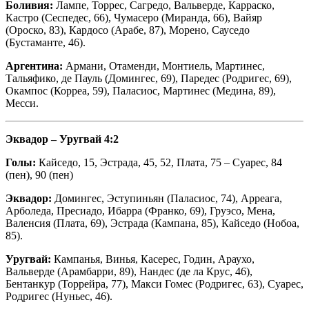
Боливия:
Лампе, Торрес, Сагредо, Вальверде, Карраско,
Кастро (Сеспедес, 66), Чумасеро (Миранда, 66), Вайяр
(Ороско, 83), Кардосо (Арабе, 87), Морено, Сауседо
(Бустаманте, 46).
Аргентина:
Армани, Отаменди, Монтиель, Мартинес,
Тальяфико, де Пауль (Домингес, 69), Паредес (Родригес, 69),
Окампос (Корреа, 59), Паласиос, Мартинес (Медина, 89),
Месси.
Эквадор – Уругвай 4:2
Голы:
Кайседо, 15, Эстрада, 45, 52, Плата, 75 – Суарес, 84
(пен), 90 (пен)
Эквадор:
Домингес, Эступиньян (Паласиос, 74), Арреага,
Арболеда, Пресиадо, Ибарра (Франко, 69), Груэсо, Мена,
Валенсия (Плата, 69), Эстрада (Кампана, 85), Кайседо (Нобоа,
85).
Уругвай:
Кампанья, Винья, Касерес, Годин, Араухо,
Вальверде (Арамбарри, 89), Нандес (де ла Крус, 46),
Бентанкур (Торрейра, 77), Макси Гомес (Родригес, 63), Суарес,
Родригес (Нуньес, 46).