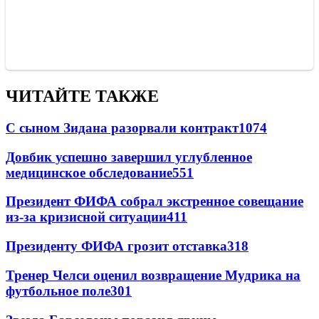
ЧИТАЙТЕ ТАКЖЕ
С сыном Зидана разорвали контракт
1074
Довбик успешно завершил углубленное
медицинское обследование
551
Президент ФИФА собрал экстренное совещание
из-за кризисной ситуации
411
Президенту ФИФА грозит отставка
318
Тренер Челси оценил возвращение Мудрика на
футбольное поле
301