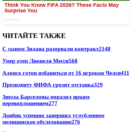
ЧИТАЙТЕ ТАКЖЕ
С сыном Зидана разорвали контракт
2148
Умер отец Лионеля Месси
568
Алонсо готов избавиться от 16 игроков Челси
411
Президенту ФИФА грозит отставка
329
Звезда Барселоны поразил ярким
перевоплощением
277
Довбик успешно завершил углубленное
медицинское обследование
276