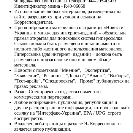
sunlight@mediadim.com.ua
Телефон: 044-205-43-00
Идентификатор медиа - R40-06068
Использование любых материалов, размещённых на
сайте, разрешается при условии ссылки на
Корреспондент.net.
При копировании материалов со страницы «Новости
Украины и мира», для интернет-изданий – обязательна
прямая открытая для поисковых систем гиперссылка.
Ссылка должна быть размещена в независимости от
полного либо частичного использования материалов.
Гиперссылка (для интернет- изданий) – должна быть
размещена в подзаголовке или в первом абзаце
материала.
Новости с пометками "Мнение", "Экспертиза",
"Заявление", "Регионы", "Деньги", "Власть", "Выборы",
"Тест-драйв", "Спецпроекты", "Промо" публикуются на
правах рекламы.
Раздел Спецпроекты создается совместно с
коммерческими партнерами.
Любое копирование, публикация, републикация и
другое распространение информации, которое содержит
ссылку на "Интерфакс-Украина", EPA / UPG, строго
воспрещается.
Владелец веб-страницы в разделе Я- Корреспондент
является автор публикации.