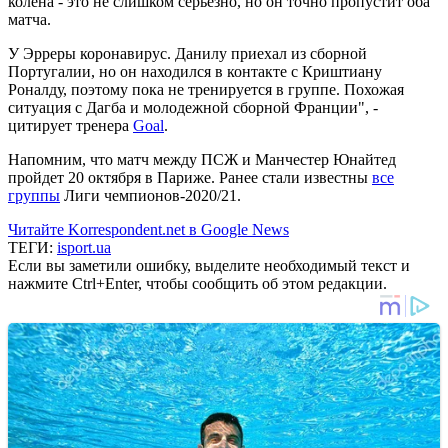
колена - это не слишком серьезно, но он точно пропустит оба
матча.
У Эрреры коронавирус. Данилу приехал из сборной
Португалии, но он находился в контакте с Криштиану
Роналду, поэтому пока не тренируется в группе. Похожая
ситуация с Дагба и молодежной сборной Франции", -
цитирует тренера
Goal
.
Напомним, что матч между ПСЖ и Манчестер Юнайтед
пройдет 20 октября в Париже. Ранее стали известны
все
группы
Лиги чемпионов-2020/21.
Читайте Korrespondent.net в Google News
ТЕГИ:
isport.ua
Если вы заметили ошибку, выделите необходимый текст и
нажмите Ctrl+Enter, чтобы сообщить об этом редакции.